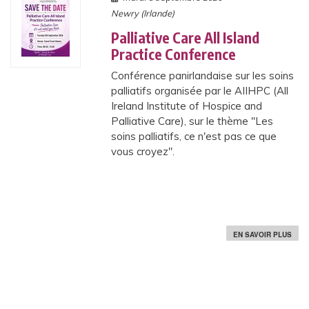
Newry (Irlande)
Palliative Care All Island
Practice Conference
Conférence panirlandaise sur les soins
palliatifs organisée par le AIIHPC (All
Ireland Institute of Hospice and
Palliative Care), sur le thème "Les
soins palliatifs, ce n'est pas ce que
vous croyez".
S
EN SAVOIR PLUS
U
R
P
A
L
L
I