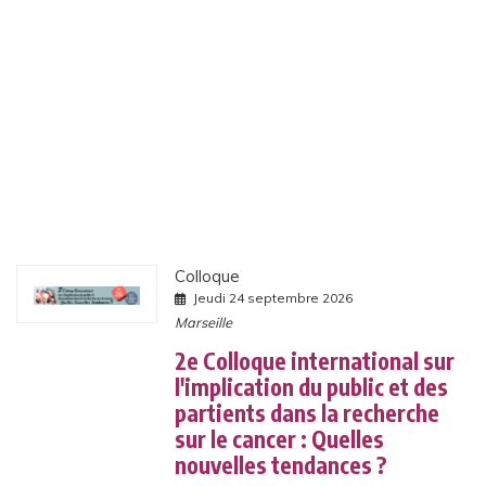
U
R
Q
U
E
L
S
D
R
O
I
T
S
?
Colloque
Jeudi 24 septembre 2026
Marseille
2e Colloque international sur
l'implication du public et des
partients dans la recherche
sur le cancer : Quelles
nouvelles tendances ?