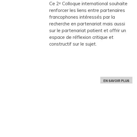
Ce 2ᵉ Colloque international souhaite
renforcer les liens entre partenaires
francophones intéressés par la
recherche en partenariat mais aussi
sur le partenariat patient et offrir un
espace de réflexion critique et
constructif sur le sujet.
S
EN SAVOIR PLUS
U
R
2
E
C
O
L
L
O
Q
U
E