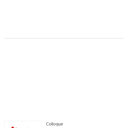
T
E
R
N
A
T
I
O
N
A
L
D
E
M
C
G
I
L
L
S
U
R
L
E
S
S
O
I
N
Colloque
S