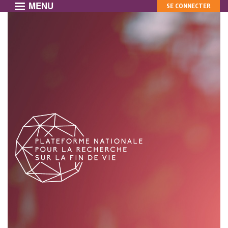
MENU
MON
Aller
SE CONNECTER
au
COMPTE
contenu
principal