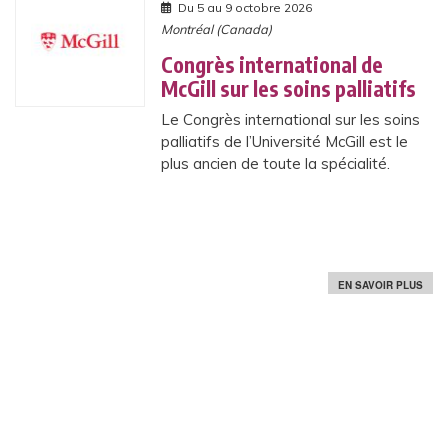
Du 5 au 9 octobre 2026
L
V
L
Montréal (Canada)
A
E
N
S
C
Congrès international de
T
É
McGill sur les soins palliatifs
E
E
N
U
D
Le Congrès international sur les soins
N
A
I
palliatifs de l’Université McGill est le
N
C
C
plus ancien de toute la spécialité.
A
E
N
S
C
?
E
R
S
EN SAVOIR PLUS
U
R
C
O
N
G
R
È
S
I
N