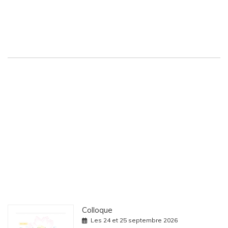
I
N
T
E
R
N
A
T
I
O
N
A
L
S
U
R
L
'
I
M
P
L
I
C
A
T
I
O
Colloque
N
Les 24 et 25 septembre 2026
D