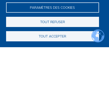
E
N
PARAMÈTRES DES COOKIES
C
O
N
T
TOUT REFUSER
R
E
S
D
TOUT ACCEPTER
E
S
O
I
N
S
P
A
L
L
I
A
T
I
F
S
P
É
D
I