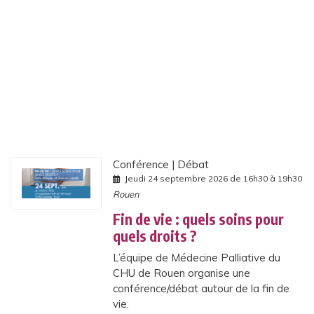
M
P
A
G
N
E
M
E
N
T
D
E
L
A
F
I
Conférence
Débat
N
Jeudi 24 septembre 2026 de 16h30 à 19h30
D
Rouen
E
V
I
Fin de vie : quels soins pour
E
quels droits ?
E
N
L’équipe de Médecine Palliative du
N
E
CHU de Rouen organise une
U
conférence/débat autour de la fin de
R
O
vie.
L