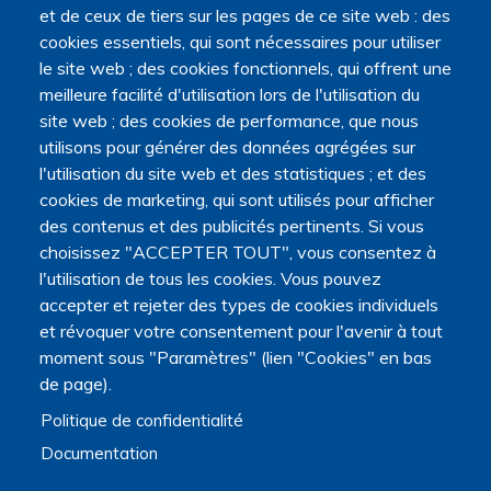
Les 15 et 16 octobre 2026
Q
et de ceux de tiers sur les pages de ce site web : des
Angers
U
cookies essentiels, qui sont nécessaires pour utiliser
E
6èmes rencontres de soins
le site web ; des cookies fonctionnels, qui offrent une
palliatifs pédiatriques
meilleure facilité d'utilisation lors de l'utilisation du
site web ; des cookies de performance, que nous
Congrès co-organisé par la Société
utilisons pour générer des données agrégées sur
française de soins palliatifs
l'utilisation du site web et des statistiques ; et des
pédiatriques (2SPP) et le Centre
cookies de marketing, qui sont utilisés pour afficher
hospitalier universitaire (CHU)
d'Angers.
des contenus et des publicités pertinents. Si vous
choisissez "ACCEPTER TOUT", vous consentez à
l'utilisation de tous les cookies. Vous pouvez
accepter et rejeter des types de cookies individuels
et révoquer votre consentement pour l'avenir à tout
S
moment sous "Paramètres" (lien "Cookies" en bas
EN SAVOIR PLUS
U
de page).
R
6
È
Politique de confidentialité
M
E
Documentation
S
R