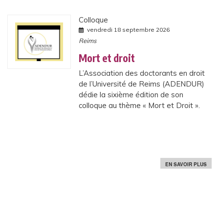
E
R
E
Colloque
N
vendredi 18 septembre 2026
C
Reims
E
Mort et droit
L’Association des doctorants en droit
de l’Université de Reims (ADENDUR)
dédie la sixième édition de son
colloque au thème « Mort et Droit ».
S
EN SAVOIR PLUS
U
R
M
O
R
T
E