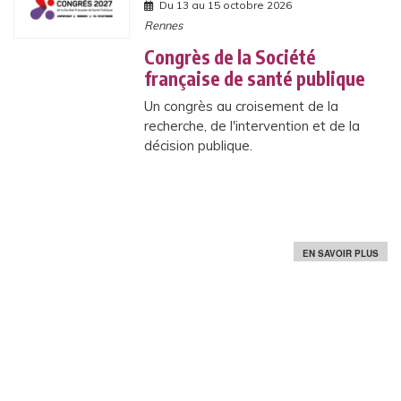
Du 13 au 15 octobre 2026
P
Rennes
A
L
L
Congrès de la Société
I
française de santé publique
A
T
Un congrès au croisement de la
I
F
recherche, de l'intervention et de la
S
décision publique.
S
EN SAVOIR PLUS
U
R
C
O
N
G
R
È
S
D
E