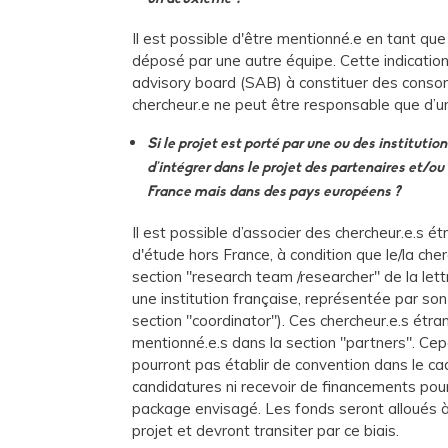
Il est possible d'être mentionné.e en tant que
déposé par une autre équipe. Cette indication 
advisory board (SAB) à constituer des conso
chercheur.e ne peut être responsable que d’un
Si le projet est porté par une ou des institution
d'intégrer dans le projet des partenaires et/ou
France mais dans des pays européens ?
Il est possible d’associer des chercheur.e.s ét
d'étude hors France, à condition que le/la che
section "research team /researcher" de la lettre
une institution française, représentée par son 
section "coordinator"). Ces chercheur.e.s étra
mentionné.e.s dans la section "partners". Cepe
pourront pas établir de convention dans le ca
candidatures ni recevoir de financements pour
package envisagé. Les fonds seront alloués à l
projet et devront transiter par ce biais.