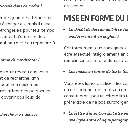
d'intention.
ionale dans ce cadre ?
MISE EN FORME DU 
er des journées d’étude ou
tranger.e.s, mais il n'est
étranger.e.s pour leur temps
Le dépôt de dossier doit-il se fa
ectif est d'amorcer des
exclusivement en anglais ?
ernationale et / ou répondre à
Conformément aux consignes sur 
être effectué intégralement en an
remplir sur le site que dans sa v
ntion de candidater ?
 de votre réseau que vous
Les mises en forme du texte (pol
et de recherche, afin
Vous êtes libres d'utiliser des c
la peut non seulement
ou de souligner des mots ou gr
aussi attirer des personnes
constitueront pas un critère limi
 devenir des lieux de
préférable de ne pas surcharger
La lettre d'intention doit être en
chercheur.e.s dans le
une ligne entre chaque paragrap