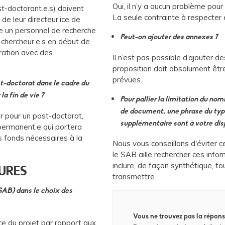
Oui, il n’y a aucun problème pour 
st-doctorant.e.s) doivent
La seule contrainte à respecter e
de leur directeur.ice de
re un personnel de recherche
Peut-on ajouter des annexes ?
 chercheur.e.s en début de
oration avec des
Il n’est pas possible d’ajouter de
proposition doit absolument êt
prévues.
t-doctorat dans le cadre du
a fin de vie ?
Pour pallier la limitation du nom
de document, une phrase du type
r pour un post-doctorat,
supplémentaire sont à votre dis
permanent.e qui portera
s fonds nécessaires à la
Nous vous conseillons d'éviter c
le SAB aille rechercher ces info
inclure, de façon synthétique, t
URES
transmettre.
(SAB) dans le choix des
Vous ne trouvez pas la répons
ce du projet par rapport aux