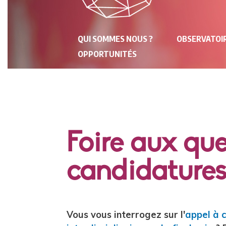
NAVIGATION
QUI SOMMES NOUS ?
OBSERVATOIR
PRINCIPALE
OPPORTUNITÉS
Foire aux que
candidature
Contenu
Vous vous interrogez sur l'
appel à 