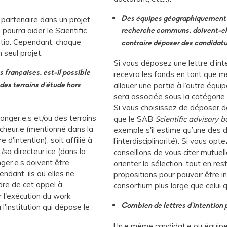
 partenaire dans un projet
Des équipes géographiquement é
pourra aider le Scientific
recherche communs, doivent-ell
rtia. Cependant, chaque
contraire déposer des candidatu
 seul projet.
Si vous déposez une lettre d’inte
s françaises, est-il possible
recevra les fonds en tant que m
allouer une partie à l’autre équ
 des terrains d'étude hors
sera associée sous la catégorie 
Si vous choisissez de déposer deu
ranger.e.s et/ou des terrains
que le SAB
Scientific advisory 
rcheur.e (mentionné dans la
exemple s'il estime qu’une des
 d'intention), soit affilié à
l’interdisciplinarité). Si vous op
/sa directeur.ice (dans la
conseillons de vous citer mutue
nger.e.s doivent être
orienter la sélection, tout en r
ndant, ils ou elles ne
propositions pour pouvoir être 
dre de cet appel à
consortium plus large que celui 
 l'exécution du work
'institution qui dépose le
Combien de lettres d'intention p
Un.e même candidat.e ou équipe