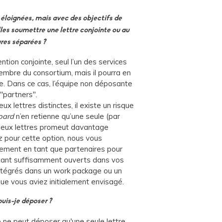
loignées, mais avec des objectifs de
es soumettre une lettre conjointe ou au
res séparées ?
ntion conjointe, seul l’un des services
embre du consortium, mais il pourra en
ipe. Dans ce cas, l’équipe non déposante
"partners".
x lettres distinctes, il existe un risque
board
n’en retienne qu’une seule (par
 deux lettres promeut davantage
tez pour cette option, nous vous
llement en tant que partenaires pour
estant suffisamment ouverts dans vos
intégrés dans un work package ou un
que vous aviez initialement envisagé.
uis-je déposer ?
 ne peut déposer qu'une seule lettre