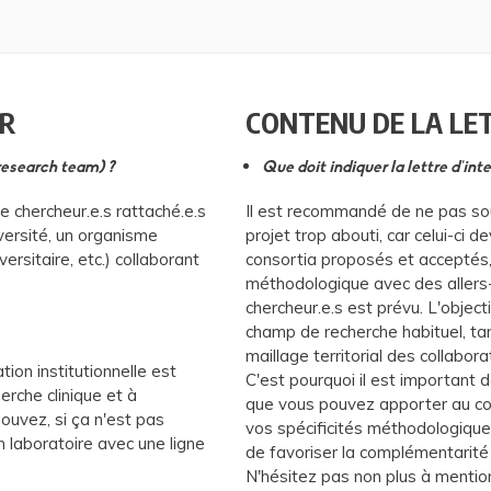
ER
CONTENU DE LA LE
research team) ?
Que doit indiquer la lettre d'inte
 chercheur.e.s rattaché.e.s
Il est recommandé de ne pas sou
versité, un organisme
projet trop abouti, car celui-ci 
ersitaire, etc.) collaborant
consortia proposés et acceptés, 
méthodologique avec des allers-
chercheur.e.s est prévu. L'objec
champ de recherche habituel, tant 
maillage territorial des collabora
ion institutionnelle est
C'est pourquoi il est important d
erche clinique et à
que vous pouvez apporter au c
pouvez, si ça n'est pas
vos spécificités méthodologiqu
 laboratoire avec une ligne
de favoriser la complémentarité
N'hésitez pas non plus à mentio