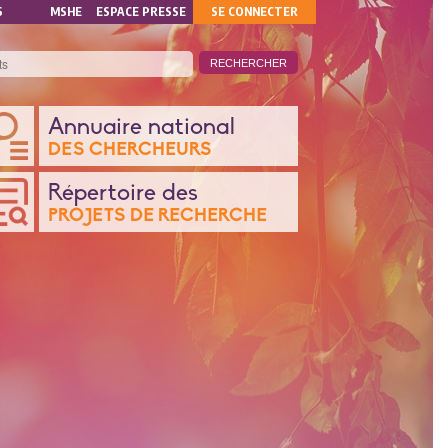
MON
S
MSHE
ESPACE PRESSE
SE CONNECTER
COMPTE
ANQUE
Annuaire national
DES CHERCHEURS
ONNÉES
Répertoire des
PROJETS DE RECHERCHE
CHERCHE