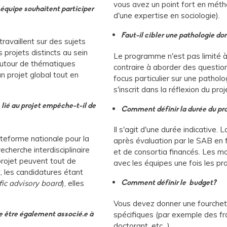
vous avez un point fort en mét
équipe souhaitent participer
d'une expertise en sociologie).
Faut-il cibler une pathologie don
ravaillent sur des sujets
s projets distincts au sein
Le programme n'est pas limité à 
utour de thématiques
contraire à aborder des questions
n projet global tout en
focus particulier sur une patholog
s'inscrit dans la réflexion du proj
e lié au projet empêche-t-il de
Comment définir la durée du pro
Il s'agit d'une durée indicative.
ateforme nationale pour la
après évaluation par le SAB en
echerche interdisciplinaire
et de consortia financés. Les m
 projet peuvent tout de
avec les équipes une fois les pr
, les candidatures étant
fic advisory board
), elles
Comment définir le budget?
Vous devez donner une fourchet
spécifiques (par exemple des fr
-je être également associé.e à
doctorant, etc...).