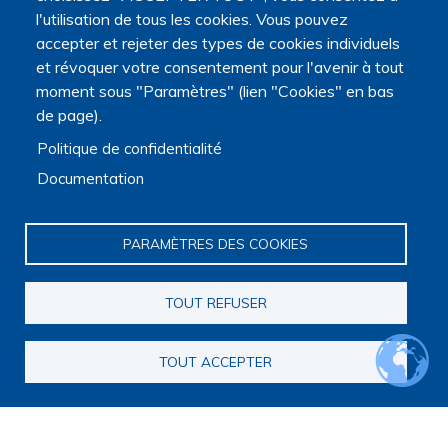
l'utilisation de tous les cookies. Vous pouvez
accepter et rejeter des types de cookies individuels
This content is blocked because vidéos
et révoquer votre consentement pour l'avenir à tout
fournies par youtube, vimeo cookies have not
moment sous "Paramètres" (lien "Cookies" en bas
been accepted.
de page).
ONLY ACCEPT VIDÉOS FOURNIES
Politique de confidentialité
PAR YOUTUBE, VIMEO COOKIES
Documentation
Accept All Cookies
PARAMÈTRES DES COOKIES
Webinaire du 11 mars 2024
TOUT REFUSER
La Fondation de France soutient la recherche
dans le domaine des soins apportés aux
TOUT ACCEPTER
personnes gravement malades ou en fin de vie,
afin de fournir des données nouvelles validées
permettant d’améliorer les pratiques.