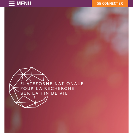
MENU
MON
Aller
SE CONNECTER
au
COMPTE
contenu
principal