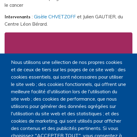
le cancer
:
Gisèle CHVETZOFF
et Julien GAUTIER, du
Intervenants
Centre Léon Bérard.
Nous utilisons une sélection de nos propres cookies
Télécharger le diaporama sur le
et de ceux de tiers sur les pages de ce site web : des
PHRC-K PALLU 2021
cookies essentiels, qui sont nécessaires pour utiliser
le site web ; des cookies fonctionnels, qui offrent une
meilleure facilité d'utilisation lors de l'utilisation du
site web ; des cookies de performance, que nous
utilisons pour générer des données agrégées sur
l'utilisation du site web et des statistiques ; et des
L'APPEL À PROJETS DE LA
cookies de marketing, qui sont utilisés pour afficher
FONDATION DE FRANCE
des contenus et des publicités pertinents. Si vous
choisissez "ACCEPTER TOUT", vous consentez à