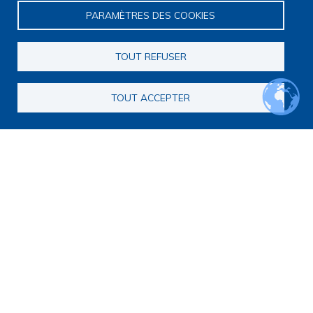
PARAMÈTRES DES COOKIES
TOUT REFUSER
TOUT ACCEPTER
Navigation principale
Qui sommes nous ?
Présentation
Organisation
Stratégie scientifique
Observatoire de la recherche
Panorama de la recherche