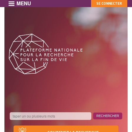
MENU
MON
Aller
SE CONNECTER
au
COMPTE
contenu
principal