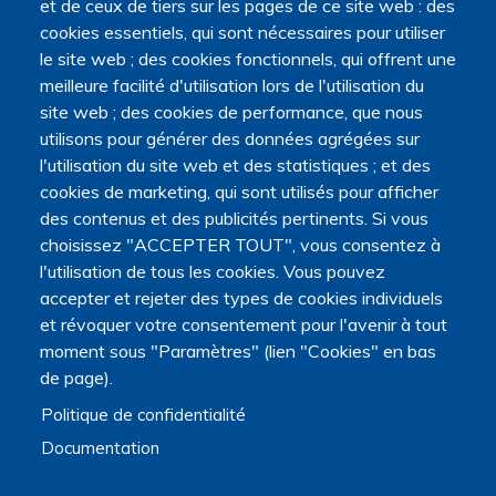
et de ceux de tiers sur les pages de ce site web : des
l'Enseignement supérieur, de la Recherche et de l'Espace,
cookies essentiels, qui sont nécessaires pour utiliser
par le ministère de la Santé, des Familles, de l'Autonomie
le site web ; des cookies fonctionnels, qui offrent une
et des Personnes handicapées.
meilleure facilité d'utilisation lors de l'utilisation du
Elle est portée par la Maison des sciences humaines et
site web ; des cookies de performance, que nous
environnementales (MSHE) Claude Nicolas Ledoux de
utilisons pour générer des données agrégées sur
l'Université Marie et Louis Pasteur.
l'utilisation du site web et des statistiques ; et des
cookies de marketing, qui sont utilisés pour afficher
des contenus et des publicités pertinents. Si vous
choisissez "ACCEPTER TOUT", vous consentez à
l'utilisation de tous les cookies. Vous pouvez
accepter et rejeter des types de cookies individuels
et révoquer votre consentement pour l'avenir à tout
moment sous "Paramètres" (lien "Cookies" en bas
de page).
Politique de confidentialité
Documentation