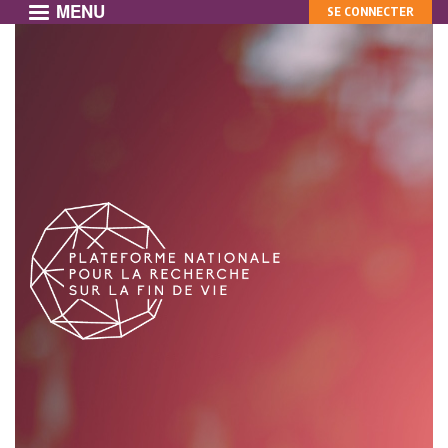
MENU
MON
Aller
SE CONNECTER
au
COMPTE
contenu
principal