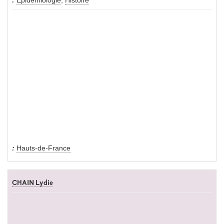
Épidémiologie
,
Histoire
Hauts-de-France
CHAIN Lydie