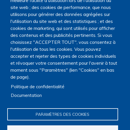
meilleure facilité d'utilisation lors de l'utilisation du
site web ; des cookies de performance, que nous
MOINE Sébastien
utilisons pour générer des données agrégées sur
l'utilisation du site web et des statistiques ; et des
cookies de marketing, qui sont utilisés pour afficher
des contenus et des publicités pertinents. Si vous
choisissez "ACCEPTER TOUT", vous consentez à
Mortalité, Santé, Epidémiologie
l'utilisation de tous les cookies. Vous pouvez
accepter et rejeter des types de cookies individuels
Anticipation / Directives anticipées
,
Formation des
et révoquer votre consentement pour l'avenir à tout
professionnels / Pédagogie
,
Parcours de soin
,
Soins palliatifs
précoces
,
Soins primaires
moment sous "Paramètres" (lien "Cookies" en bas
de page).
Épidémiologie
,
Médecine générale
,
Santé publique
Politique de confidentialité
Documentation
PARAMÈTRES DES COOKIES