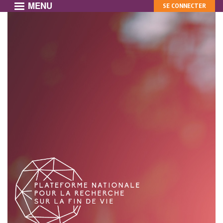
MENU
MON
Aller
SE CONNECTER
au
COMPTE
contenu
principal