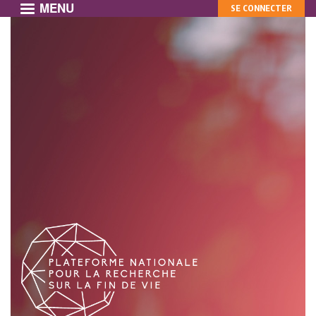
MENU
MON
Aller
SE CONNECTER
au
COMPTE
contenu
principal