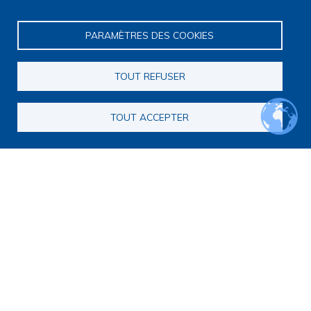
PARAMÈTRES DES COOKIES
TOUT REFUSER
Navigation principale
Qui sommes nous ?
TOUT ACCEPTER
Présentation
Organisation
Stratégie scientifique
Observatoire de la recherche
Panorama de la recherche
Annuaire des chercheurs
Annuaire des chercheurs internationaux
Répertoire des projets
Répertoire des thèses
Répertoire des projets européens
Publications des membres
Cartographie de la recherche