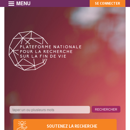
MENU
MON
Aller
SE CONNECTER
au
COMPTE
contenu
principal
SOUTENEZ LA RECHERCHE