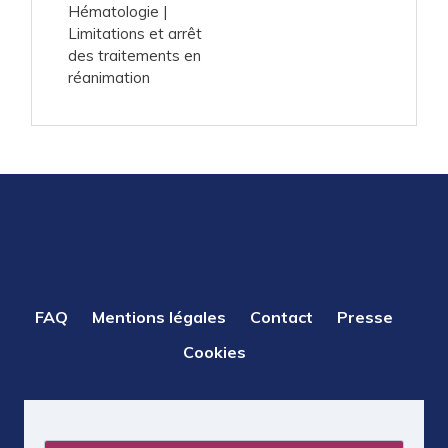
Hématologie
Limitations et arrêt
des traitements en
réanimation
PIED
FAQ
Mentions légales
Contact
Presse
DE
Cookies
PAGE