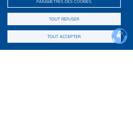
Stratégie scientifique
PARAMÈTRES DES COOKIES
Observatoire de la recherche
Panorama de la recherche
TOUT REFUSER
Annuaire des chercheurs
Annuaire des chercheurs internationaux
Répertoire des projets
TOUT ACCEPTER
Répertoire des thèses
Répertoire des projets européens
Publications des membres
Cartographie de la recherche
Rencontres scientifiques
Journées scientifiques
Journées jeunes chercheurs
Journées francophones internationales
Webinaires
Journal club
PRI Fin de vie
Programme de recherche interdisciplinaire sur la fin de vie
Appel à candidatures pour la constitution de consortia
Consortia