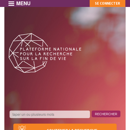
MENU
MON
Aller
SE CONNECTER
au
COMPTE
contenu
principal