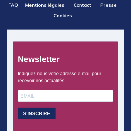
PIED
FAQ
Mentions légales
Presse
Contact
DE
Cookies
PAGE