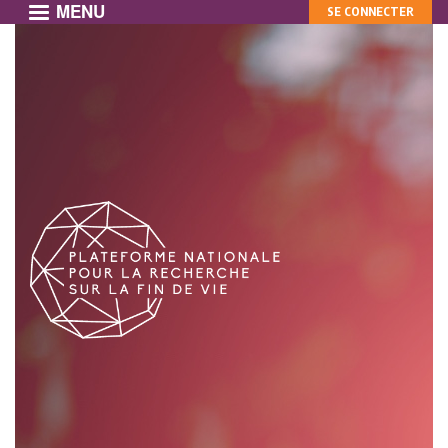
MENU
MON
Aller
SE CONNECTER
au
COMPTE
contenu
principal