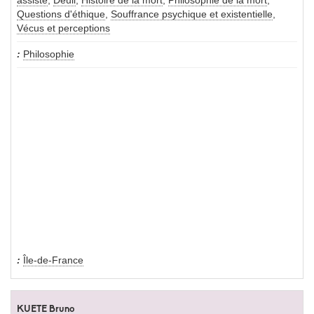
assisté
,
Deuil
,
Histoire de la mort
,
Philosophie de la mort
,
Questions d'éthique
,
Souffrance psychique et existentielle
,
Vécus et perceptions
Philosophie
Île-de-France
KUETE Bruno