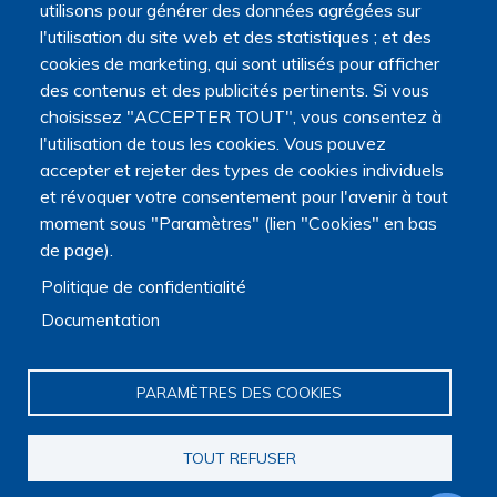
utilisons pour générer des données agrégées sur
Accompagnement des patients
,
Analyse du débat public
,
l'utilisation du site web et des statistiques ; et des
Autonomie des personnes en fin de vie
cookies de marketing, qui sont utilisés pour afficher
Éthique
,
Neurologie
,
Soins palliatifs
des contenus et des publicités pertinents. Si vous
choisissez "ACCEPTER TOUT", vous consentez à
l'utilisation de tous les cookies. Vous pouvez
accepter et rejeter des types de cookies individuels
et révoquer votre consentement pour l'avenir à tout
moment sous "Paramètres" (lien "Cookies" en bas
de page).
Politique de confidentialité
Documentation
PARAMÈTRES DES COOKIES
Île-de-France
TOUT REFUSER
MOISDON-CHATAIGNER Sylvie