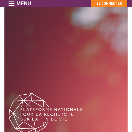
MENU
MON
Aller
SE CONNECTER
au
COMPTE
contenu
principal