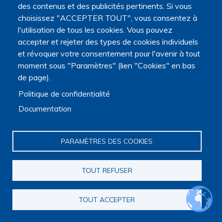
des contenus et des publicités pertinents. Si vous
choisissez "ACCEPTER TOUT", vous consentez à
l'utilisation de tous les cookies. Vous pouvez
Département Interdisciplinaire de Soins de Support pour
accepter et rejeter des types de cookies individuels
le Patient en Oncologie
et révoquer votre consentement pour l'avenir à tout
moment sous "Paramètres" (lien "Cookies" en bas
Accompagnement des patients
,
Accompagnement des
proches et aidants
,
Alimentation / nutrition artificielle
,
de page).
Communication
,
Désir de mort / Euthanasie / Suicide assisté
,
Politique de confidentialité
Education thérapeutique
,
Questions d'éthique
,
Evaluation des
pratiques professionnelles / dispositifs / outils et échelles
,
Documentation
Evaluation et Prise en charge des symptômes
,
Limitations et
arrêt des traitements
,
Parcours de soin
,
Processus
décisionnels
,
Qualité de vie
,
Sédation
,
Soins palliatifs précoces
PARAMÈTRES DES COOKIES
Oncologie
,
Soins palliatifs
TOUT REFUSER
TOUT ACCEPTER