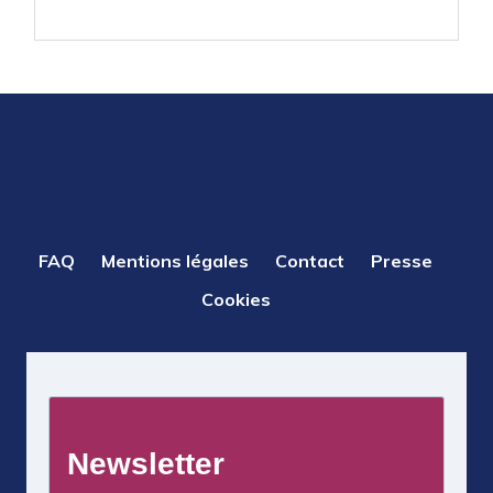
PIED
FAQ
Mentions légales
Contact
Presse
DE
Cookies
PAGE