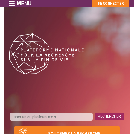
MENU
MON
Aller
SE CONNECTER
au
COMPTE
contenu
principal
SOUTENEZ LA RECHERCHE