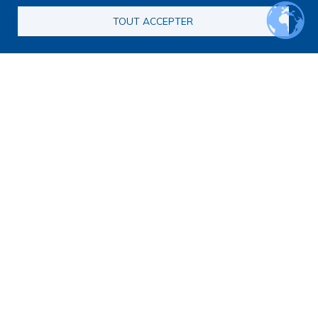
TOUT ACCEPTER
Navigation principale
Qui sommes nous ?
Présentation
Organisation
Stratégie scientifique
Observatoire de la recherche
Panorama de la recherche
Annuaire des chercheurs
Annuaire des chercheurs internationaux
Répertoire des projets
Répertoire des thèses
Répertoire des projets européens
Publications des membres
Cartographie de la recherche
Rencontres scientifiques