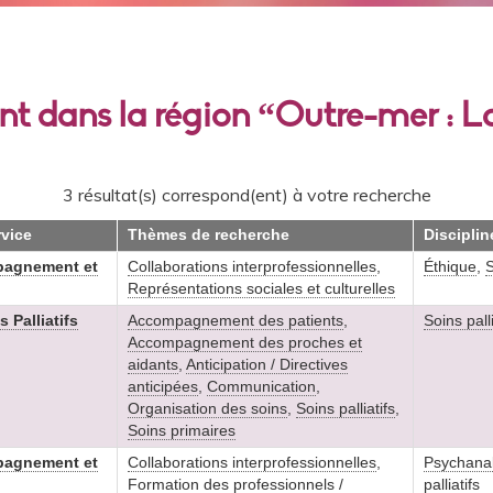
ant dans la région “Outre-mer : 
3 résultat(s) correspond(ent) à votre recherche
rvice
Thèmes de recherche
Disciplin
pagnement et
Collaborations interprofessionnelles
,
Éthique
,
S
Représentations sociales et culturelles
 Palliatifs
Accompagnement des patients
,
Soins palli
Accompagnement des proches et
aidants
,
Anticipation / Directives
anticipées
,
Communication
,
Organisation des soins
,
Soins palliatifs
,
Soins primaires
pagnement et
Collaborations interprofessionnelles
,
Psychana
Formation des professionnels /
palliatifs