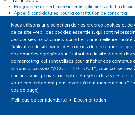
Programme de recherche interdisciplinaire sur la fin de vie
Appel à candidatures pour la constitution de consortia
Consortia
Nous utilisons une sélection de nos propres cookies et de 
Webinaires du programme de recherche interdisciplinaire
de ce site web : des cookies essentiels, qui sont nécessaires
Foire aux questions sur l'appel à candidatures
des cookies fonctionnels, qui offrent une meilleure facilité d
Opportunités
l'utilisation du site web ; des cookies de performance, que
Appels à projets
des données agrégées sur l'utilisation du site web et des s
Appels à communications
Appels à articles
de marketing, qui sont utilisés pour afficher des contenus e
Master recherche Fins de vie et médecine palliative
Si vous choisissez "ACCEPTER TOUT", vous consentez à l'
Annonces
cookies. Vous pouvez accepter et rejeter des types de coo
votre consentement pour l'avenir à tout moment sous "Pa
Navigation secondaire
Actualités
bas de page).
Articles
Politique de confidentialité
Documentation
Agenda
Méthodologie
Recherche qualitative ou quantitative ?
Cadre légal et éthique de la recherche
Données