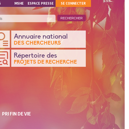
MON
S
MSHE
ESPACE PRESSE
SE CONNECTER
COMPTE
ANQUE
Annuaire national
DES CHERCHEURS
ONNÉES
Répertoire des
PROJETS DE RECHERCHE
CHERCHE
PRI FIN DE VIE