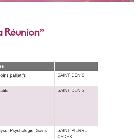
La Réunion”
es
oins palliatifs
SAINT DENIS
atifs
SAINT DENIS
lyse
,
Psychologie
,
Soins
SAINT PIERRE
CEDEX