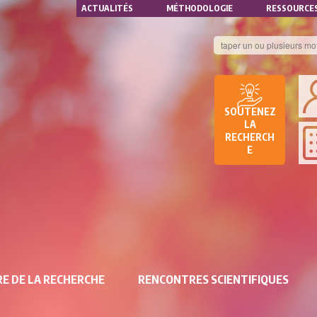
NAVIGATION
Aller
ACTUALITÉS
MÉTHODOLOGIE
RESSOURCE
au
SECONDAIRE
contenu
principal
B
DE
SOUTENEZ
D
LA
RECHERCH
DE
E
RE
E DE LA RECHERCHE
RENCONTRES SCIENTIFIQUES