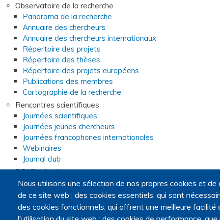
Observatoire de la recherche
Panorama de la recherche
Annuaire des chercheurs
Annuaire des chercheurs internationaux
Répertoire des projets
Répertoire des thèses
Répertoire des projets européens
Publications des membres
Cartographie de la recherche
Rencontres scientifiques
Journées scientifiques
Journées jeunes chercheurs
Journées francophones internationales
Webinaires
Journal club
PRI Fin de vie
Programme de recherche interdisciplinaire sur la fin de vie
Nous utilisons une sélection de nos propres cookies et de 
Appel à candidatures pour la constitution de consortia
de ce site web : des cookies essentiels, qui sont nécessaires
Consortia
des cookies fonctionnels, qui offrent une meilleure facilité d
Webinaires du programme de recherche interdisciplinaire
l'utilisation du site web ; des cookies de performance, que