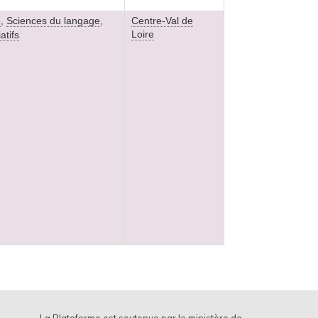
e
,
Sciences du langage
,
Centre-Val de
Loire
atifs
La Plateforme est soutenue par le ministère de