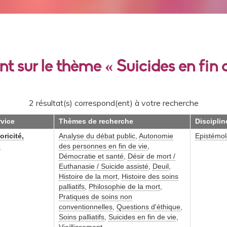
nt sur le thème « Suicides en fin 
2 résultat(s) correspond(ent) à votre recherche
rvice
Thèmes de recherche
Disciplin
oricité,
Analyse du débat public
,
Autonomie
Epistémol
s
des personnes en fin de vie
,
Démocratie et santé
,
Désir de mort /
Euthanasie / Suicide assisté
,
Deuil
,
Histoire de la mort
,
Histoire des soins
palliatifs
,
Philosophie de la mort
,
Pratiques de soins non
conventionnelles
,
Questions d'éthique
,
Soins palliatifs
,
Suicides en fin de vie
,