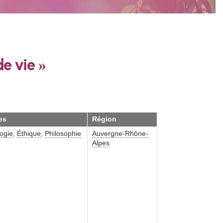
de vie »
es
Région
ogie
,
Éthique
,
Philosophie
Auvergne-Rhône-
Alpes