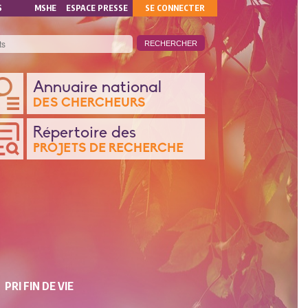
MON
S
MSHE
ESPACE PRESSE
SE CONNECTER
COMPTE
ANQUE
Annuaire national
DES CHERCHEURS
ONNÉES
Répertoire des
PROJETS DE RECHERCHE
CHERCHE
PRI FIN DE VIE