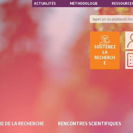
NAVIGATION
Aller
ACTUALITÉS
MÉTHODOLOGIE
RESSOURCE
au
SECONDAIRE
contenu
principal
B
DE
SOUTENEZ
D
LA
RECHERCH
DE
E
RE
E DE LA RECHERCHE
RENCONTRES SCIENTIFIQUES