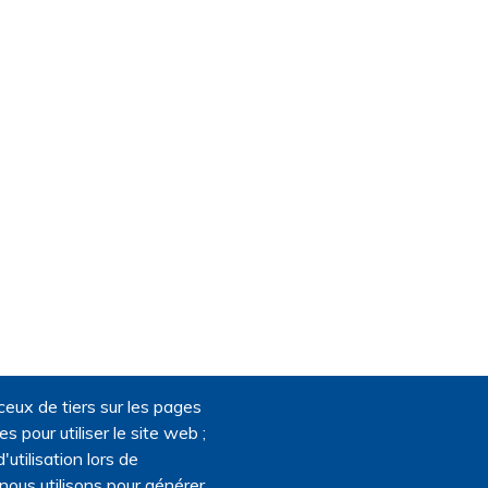
ceux de tiers sur les pages
 pour utiliser le site web ;
'utilisation lors de
 nous utilisons pour générer