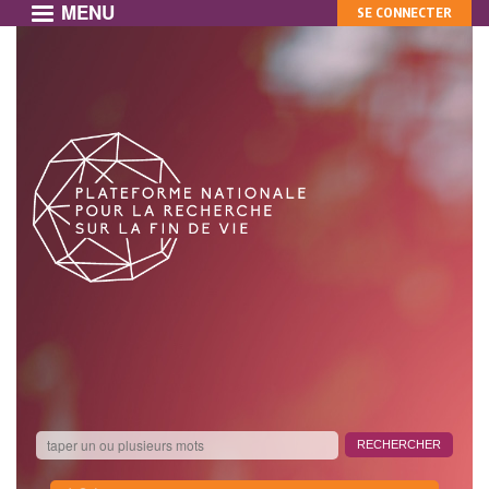
MENU
MON
Aller
SE CONNECTER
au
COMPTE
contenu
principal