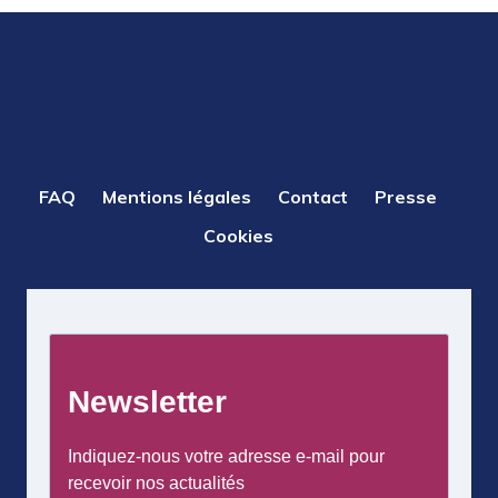
PIED
FAQ
Mentions légales
Contact
Presse
DE
Cookies
PAGE