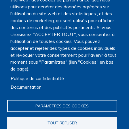
utilisons pour générer des données agrégées sur
l'utilisation du site web et des statistiques ; et des
cookies de marketing, qui sont utilisés pour afficher
des contenus et des publicités pertinents. Si vous
choisissez "ACCEPTER TOUT", vous consentez à
l'utilisation de tous les cookies. Vous pouvez
accepter et rejeter des types de cookies individuels
et révoquer votre consentement pour l'avenir à tout
moment sous "Paramètres" (lien "Cookies" en bas
de page).
La Plateforme est soutenue par le ministère de
l'Enseignement supérieur, de la Recherche et de l'Espace,
Politique de confidentialité
par le ministère de la Santé, des Familles, de l'Autonomie
Documentation
et des Personnes handicapées.
Elle est portée par la Maison des sciences humaines et
environnementales (MSHE) Claude Nicolas Ledoux de
PARAMÈTRES DES COOKIES
l'Université Marie et Louis Pasteur.
TOUT REFUSER