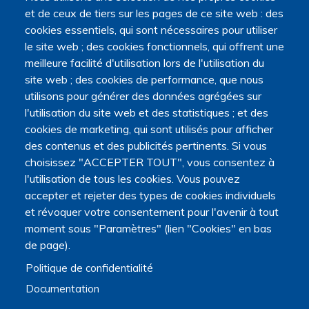
et de ceux de tiers sur les pages de ce site web : des
cookies essentiels, qui sont nécessaires pour utiliser
le site web ; des cookies fonctionnels, qui offrent une
meilleure facilité d'utilisation lors de l'utilisation du
site web ; des cookies de performance, que nous
utilisons pour générer des données agrégées sur
l'utilisation du site web et des statistiques ; et des
cookies de marketing, qui sont utilisés pour afficher
des contenus et des publicités pertinents. Si vous
choisissez "ACCEPTER TOUT", vous consentez à
l'utilisation de tous les cookies. Vous pouvez
accepter et rejeter des types de cookies individuels
et révoquer votre consentement pour l'avenir à tout
moment sous "Paramètres" (lien "Cookies" en bas
de page).
Politique de confidentialité
La Plateforme est soutenue par le ministère de
l'Enseignement supérieur, de la Recherche et de l'Espace,
Documentation
par le ministère de la Santé, des Familles, de l'Autonomie