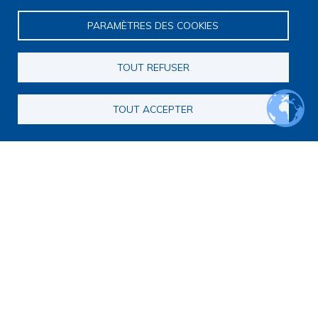
et des Personnes handicapées.
PARAMÈTRES DES COOKIES
Elle est portée par la Maison des sciences humaines et
environnementales (MSHE) Claude Nicolas Ledoux de
l'Université Marie et Louis Pasteur.
TOUT REFUSER
TOUT ACCEPTER