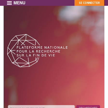
MENU
MON
Aller
SE CONNECTER
au
COMPTE
contenu
principal