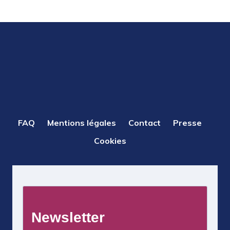
PIED
FAQ
Mentions légales
Contact
Presse
DE
Cookies
PAGE