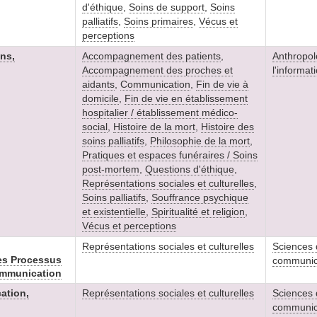
d'éthique
,
Soins de support
,
Soins
palliatifs
,
Soins primaires
,
Vécus et
perceptions
ns,
Accompagnement des patients
,
Anthropol
Accompagnement des proches et
l'informa
aidants
,
Communication
,
Fin de vie à
domicile
,
Fin de vie en établissement
hospitalier / établissement médico-
social
,
Histoire de la mort
,
Histoire des
soins palliatifs
,
Philosophie de la mort
,
Pratiques et espaces funéraires / Soins
post-mortem
,
Questions d'éthique
,
Représentations sociales et culturelles
,
Soins palliatifs
,
Souffrance psychique
et existentielle
,
Spiritualité et religion
,
Vécus et perceptions
Représentations sociales et culturelles
Sciences d
les Processus
communic
ommunication
ation,
Représentations sociales et culturelles
Sciences d
communic