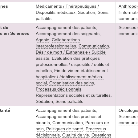
nnes
Médicaments / Thérapeutiques /
Anthropol
Dispositifs médicaux
,
Sédation
,
Soins
l'informat
palliatifs
communic
t de
Accompagnement des patients
,
Sciences d
s en Sciences
Accompagnement des soignants
,
communic
Agonie
,
Collaborations
interprofessionnelles
,
Communication
,
Désir de mort / Euthanasie / Suicide
assisté
,
Evaluation des pratiques
professionnelles / dispositifs / outils et
échelles
,
Fin de vie en établissement
hospitalier / établissement médico-
social
,
Organisation des soins
,
Processus décisionnels
,
Représentations sociales et culturelles
,
Sédation
,
Soins palliatifs
Santé
Accompagnement des patients
,
Oncologi
Accompagnement des proches et
Sciences d
aidants
,
Communication
,
Parcours de
communic
soin
,
Politiques de santé
,
Processus
décisionnels
,
Qualité de vie
,
Questions