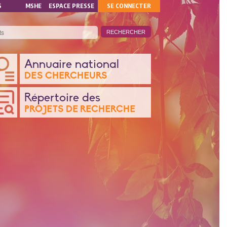
MON
S
MSHE
ESPACE PRESSE
SE CONNECTER
COMPTE
ANQUE
Annuaire national
DES CHERCHEURS
ONNÉES
Répertoire des
PROJETS DE RECHERCHE
CHERCHE