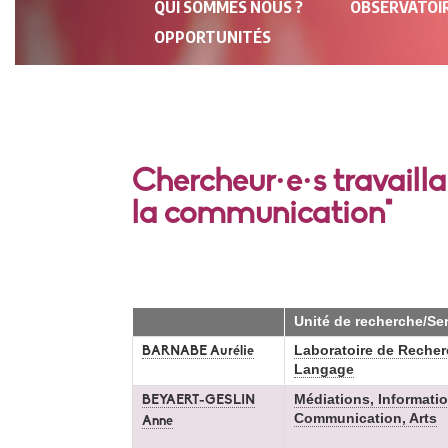
QUI SOMMES NOUS ?
OBSERVATOIR
PRINCIPALE
OPPORTUNITÉS
Chercheur·e·s travaill
la communication"
Unité de recherche/Se
Laboratoire de Recher
BARNABE Aurélie
Langage
Médiations, Informatio
BEYAERT-GESLIN
Communication, Arts
Anne