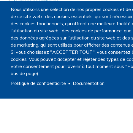
Journées scientifiques
Journées jeunes chercheurs
Nous utilisons une sélection de nos propres cookies et de 
Journées francophones internationales
de ce site web : des cookies essentiels, qui sont nécessaires
Webinaires
des cookies fonctionnels, qui offrent une meilleure facilité d
Journal club
l'utilisation du site web ; des cookies de performance, que
PRI Fin de vie
des données agrégées sur l'utilisation du site web et des s
Programme de recherche interdisciplinaire sur la fin de vie
de marketing, qui sont utilisés pour afficher des contenus e
Appel à candidatures pour la constitution de consortia
Si vous choisissez "ACCEPTER TOUT", vous consentez à l'
Consortia
cookies. Vous pouvez accepter et rejeter des types de coo
Webinaires du programme de recherche interdisciplinaire
votre consentement pour l'avenir à tout moment sous "Pa
Foire aux questions sur l'appel à candidatures
bas de page).
Opportunités
Appels à projets
Politique de confidentialité
Documentation
Appels à communications
Appels à articles
Master recherche Fins de vie et médecine palliative
Annonces
Navigation secondaire
Actualités
Articles