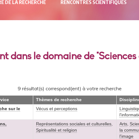
E DE LA RECHERCHE
RENCONTRES SCIENTIFIQUES
ant dans le domaine de "Sciences 
9 résultat(s) correspond(ent) à votre recherche
rvice
Thèmes de recherche
Disciplin
che sur le
Vécus et perceptions
Linguisti
l'informa
ns,
Représentations sociales et culturelles
,
Arts
,
Scie
Spiritualité et religion
la commun
l'image