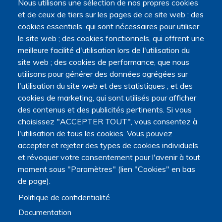
Nous utilisons une sélection de nos propres cookies
et de ceux de tiers sur les pages de ce site web : des
Navigation principale
cookies essentiels, qui sont nécessaires pour utiliser
Qui sommes nous ?
le site web ; des cookies fonctionnels, qui offrent une
Présentation
meilleure facilité d'utilisation lors de l'utilisation du
Organisation
site web ; des cookies de performance, que nous
Stratégie scientifique
utilisons pour générer des données agrégées sur
Observatoire de la recherche
l'utilisation du site web et des statistiques ; et des
Panorama de la recherche
cookies de marketing, qui sont utilisés pour afficher
Annuaire des chercheurs
des contenus et des publicités pertinents. Si vous
Annuaire des chercheurs internationaux
choisissez "ACCEPTER TOUT", vous consentez à
Répertoire des projets
l'utilisation de tous les cookies. Vous pouvez
Répertoire des thèses
accepter et rejeter des types de cookies individuels
Répertoire des projets européens
et révoquer votre consentement pour l'avenir à tout
Publications des membres
Cartographie de la recherche
moment sous "Paramètres" (lien "Cookies" en bas
de page).
Rencontres scientifiques
Journées scientifiques
Politique de confidentialité
Journées jeunes chercheurs
Documentation
Journées francophones internationales