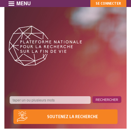
MENU
MON
Aller
SE CONNECTER
au
COMPTE
contenu
principal
SOUTENEZ LA RECHERCHE