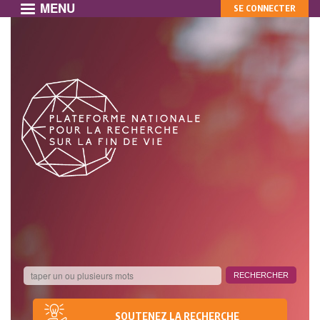
MENU
MON
Aller
SE CONNECTER
au
COMPTE
contenu
principal
SOUTENEZ LA RECHERCHE