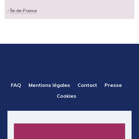
Île-de-France
PIED
FAQ
Mentions légales
Contact
Presse
DE
Cookies
PAGE