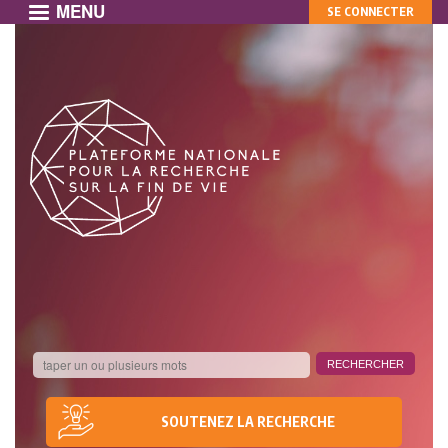
MENU
MON
Aller
SE CONNECTER
au
COMPTE
contenu
principal
SOUTENEZ LA RECHERCHE