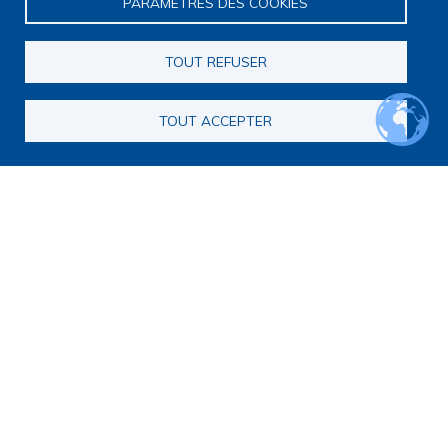
PARAMÈTRES DES COOKIES
TOUT REFUSER
TOUT ACCEPTER
Navigation principale
Qui sommes nous ?
Présentation
Organisation
Stratégie scientifique
Observatoire de la recherche
Panorama de la recherche
Annuaire des chercheurs
Annuaire des chercheurs internationaux
Répertoire des projets
Répertoire des thèses
Répertoire des projets européens
Publications des membres
Cartographie de la recherche
Rencontres scientifiques