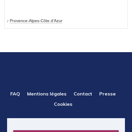
Provence-Alpes-Côte d'Azur
PIED
FAQ
Mentions légales
Contact
Presse
DE
Cookies
PAGE