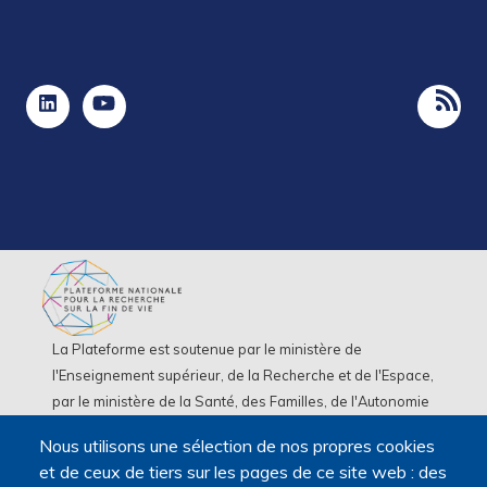
La Plateforme est soutenue par le ministère de
l'Enseignement supérieur, de la Recherche et de l'Espace,
par le ministère de la Santé, des Familles, de l'Autonomie
et des Personnes handicapées.
Nous utilisons une sélection de nos propres cookies
Elle est portée par la Maison des sciences humaines et
et de ceux de tiers sur les pages de ce site web : des
environnementales (MSHE) Claude Nicolas Ledoux de