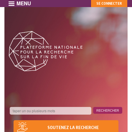
MENU
MON
Aller
SE CONNECTER
au
COMPTE
contenu
principal
SOUTENEZ LA RECHERCHE