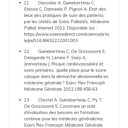
21. Descolas A, Guineberteau C,
Etesse C, Danneels P, Pignon A. État des
lieux des pratiques de suivi des patients
par les Unités de Soins Palliatifs. Médecine
Palliat Internet 2022; Disponible sur :
https://www.sciencedirect.com/science/artic
le/pii/S1636652222001003.
22. Guineberteau C, De Grossouvre E,
Delagarde H, Lemire F, Siary A,
Jeanneteau J. Risque cardiovasculaire et
soins primaires : quelle place pour le score
calcique dans la démarche décisionnelle en
médecine générale ? Exerc Rev Francoph
Médecine Générale 2022;188:458‑63.
23. Chevrel A, Guineberteau C, Py T,
De Grossouvre E. Construire un outil
d’évaluation des besoins en formation
continue pour les médecins généralistes.
Exerc Rev Francoph Médecine Générale