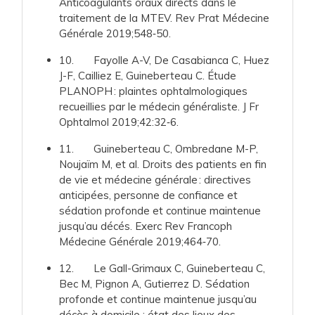
Anticoagulants oraux directs dans le
traitement de la MTEV. Rev Prat Médecine
Générale 2019;548‑50.
10. Fayolle A-V, De Casabianca C, Huez
J-F, Cailliez E, Guineberteau C. Étude
PLANOPH : plaintes ophtalmologiques
recueillies par le médecin généraliste. J Fr
Ophtalmol 2019;42:32‑6.
11. Guineberteau C, Ombredane M-P,
Noujaïm M, et al. Droits des patients en fin
de vie et médecine générale : directives
anticipées, personne de confiance et
sédation profonde et continue maintenue
jusqu’au décés. Exerc Rev Francoph
Médecine Générale 2019;464‑70.
12. Le Gall-Grimaux C, Guineberteau C,
Bec M, Pignon A, Gutierrez D. Sédation
profonde et continue maintenue jusqu’au
décès à domicile : état des lieux des