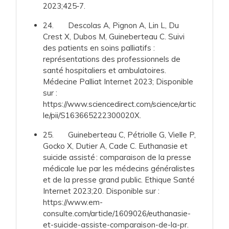
2023;425‑7.
24. Descolas A, Pignon A, Lin L, Du
Crest X, Dubos M, Guineberteau C. Suivi
des patients en soins palliatifs :
représentations des professionnels de
santé hospitaliers et ambulatoires.
Médecine Palliat Internet 2023; Disponible
sur :
https://www.sciencedirect.com/science/artic
le/pii/S163665222300020X.
25. Guineberteau C, Pétriolle G, Vielle P,
Gocko X, Dutier A, Cade C. Euthanasie et
suicide assisté : comparaison de la presse
médicale lue par les médecins généralistes
et de la presse grand public. Ethique Santé
Internet 2023;20. Disponible sur :
https://www.em-
consulte.com/article/1609026/euthanasie-
et-suicide-assiste-comparaison-de-la-pr.