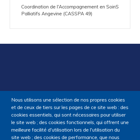
Coordination de l'Accompagnement en SoinS
Palliatifs Angevine (CASSPA 49)
Nous utilisons une sélection de nos propres cookies
et de ceux de tiers sur les pages de ce site web : des
cookies essentiels, qui sont nécessaires pour utiliser
le site web ; des cookies fonctionnels, qui offrent une
meilleure facilité d'utilisation lors de l'utilisation du
PIED
site web ; des cookies de performance, que nous
FAQ
Mentions légales
Contact
Presse