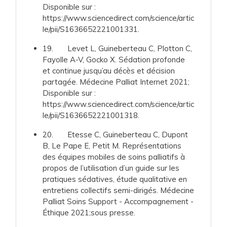
Disponible sur :
https://www.sciencedirect.com/science/artic
le/pii/S1636652221001331.
19. Levet L, Guineberteau C, Plotton C,
Fayolle A-V, Gocko X. Sédation profonde
et continue jusqu’au décès et décision
partagée. Médecine Palliat Internet 2021;
Disponible sur :
https://www.sciencedirect.com/science/artic
le/pii/S1636652221001318.
20. Etesse C, Guineberteau C, Dupont
B, Le Pape E, Petit M. Représentations
des équipes mobiles de soins palliatifs à
propos de l’utilisation d’un guide sur les
pratiques sédatives, étude qualitative en
entretiens collectifs semi-dirigés. Médecine
Palliat Soins Support - Accompagnement -
Éthique 2021;sous presse.