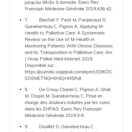
jusqu’au décès à domicile. Exerc Rev
Francoph Médecine Générale 2019;436‑42.
7. Bienfait F, Petit M, Pardenaud R,
Guineberteau C, Pignon A. Applying M-
Health to Palliative Care: A Systematic
Review on the Use of M-Health in
Monitoring Patients With Chronic Diseases
and its Transposition in Palliative Care: Am
J Hosp Palliat Med Internet 2019;
Disponible sur :
https://journals.sagepub.com/eprint/Q9KDC
SDEMETNQHW6QHN5/full..
8. De Crouy-Chanel C, Pignon A, Ghali
M, Chopin M, Guineberteau C. Prise en
charge des douleurs induites par les soins
dans les EHPAD. Exerc Rev Francoph
Médecine Générale 2019;4‑9.
9. Douillet D, Guineberteau C.