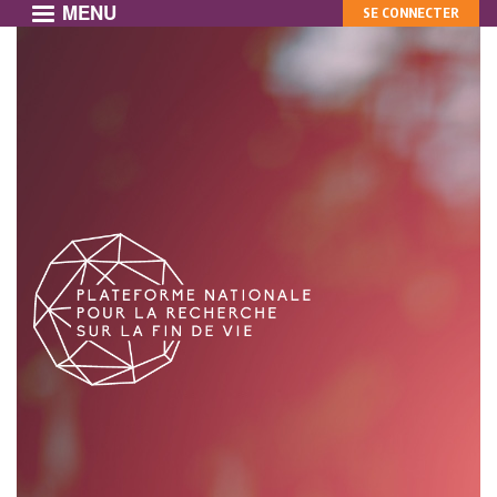
MENU
MON
Aller
SE CONNECTER
au
COMPTE
contenu
principal