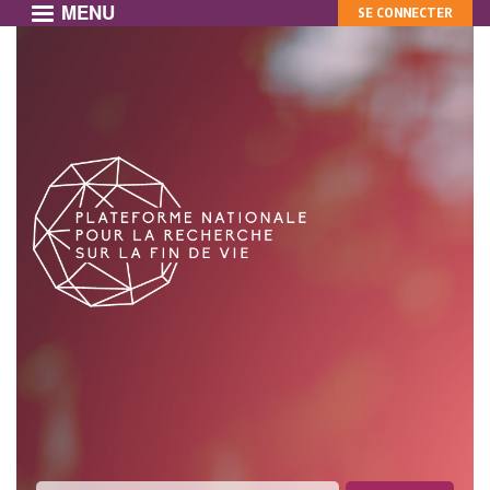
MENU
MON
Aller
SE CONNECTER
au
COMPTE
contenu
principal