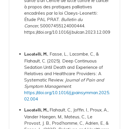
santé d’un Centre de lutte contre le cancer
à propos des pratiques palliatives
encadrées par la loi Claeys-Leonetti :
Étude PAL PRAT.
Bulletin du
Cancer,
S0007455124000444.
https://doi.org/10.1016/j.bulcan.2023.12.009
, Fasse, L., Lacombe, C., &
Locatelli, M.
Flahault, C. (2025). Deep Continuous
Sedation Until Death and Experience of
Relatives and Healthcare Providers : A
Systematic Review.
Journal of Pain and
Symptom Management
.
https://doi.org/10.1016/j.jpainsymman.2025.
02.004
Flahault, C., Joffin, I., Proux, A.,
Locatelli, M.,
Vander Haegen, M., Mateus, C., Le
Provost, J. B., Prod’homme, C., Adrien, E., &