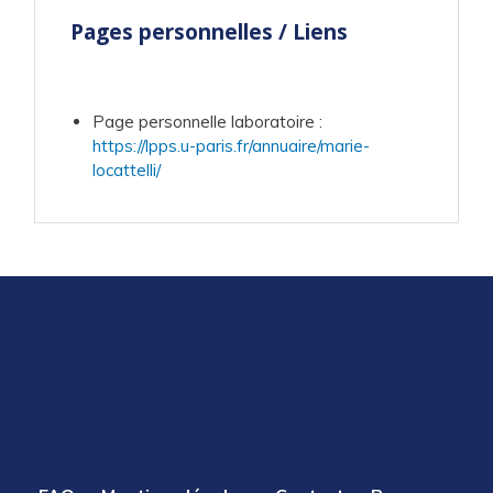
Pages personnelles / Liens
Page personnelle laboratoire
:
https://lpps.u-paris.fr/annuaire/marie-
locattelli/
PIED