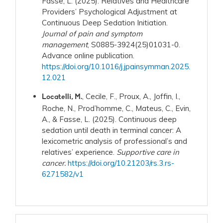
Fasse, L. (2025). Relatives and Healthcare
Providers’ Psychological Adjustment at
Continuous Deep Sedation Initiation.
Journal of pain and symptom
management
, S0885-3924(25)01031-0.
Advance online publication.
https://doi.org/10.1016/j.jpainsymman.2025.
12.021
, Cecile, F., Proux, A., Joffin, I.,
Locatelli, M.
Roche, N., Prod’homme, C., Mateus, C., Evin,
A., & Fasse, L. (2025). Continuous deep
sedation until death in terminal cancer: A
lexicometric analysis of professional’s and
relatives’ experience.
Supportive care in
cancer.
https://doi.org/10.21203/rs.3.rs-
6271582/v1