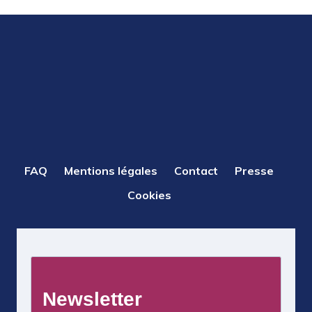
PIED
FAQ
Mentions légales
Contact
Presse
DE
Cookies
PAGE