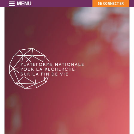
MENU
MON
Aller
SE CONNECTER
au
COMPTE
contenu
principal