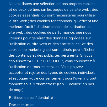
Nous utilisons une sélection de nos propres cookies
et de ceux de tiers sur les pages de ce site web : des
La Plateforme est soutenue par le ministère de
cookies essentiels, qui sont nécessaires pour utiliser
l'Enseignement supérieur, de la Recherche et de l'Espace,
le site web ; des cookies fonctionnels, qui offrent une
par le ministère de la Santé, des Familles, de l'Autonomie
meilleure facilité d'utilisation lors de l'utilisation du
et des Personnes handicapées.
site web ; des cookies de performance, que nous
Elle est portée par la Maison des sciences humaines et
utilisons pour générer des données agrégées sur
environnementales (MSHE) Claude Nicolas Ledoux de
l'utilisation du site web et des statistiques ; et des
l'Université Marie et Louis Pasteur.
cookies de marketing, qui sont utilisés pour afficher
des contenus et des publicités pertinents. Si vous
choisissez "ACCEPTER TOUT", vous consentez à
l'utilisation de tous les cookies. Vous pouvez
accepter et rejeter des types de cookies individuels
et révoquer votre consentement pour l'avenir à tout
moment sous "Paramètres" (lien "Cookies" en bas
de page).
Politique de confidentialité
Documentation