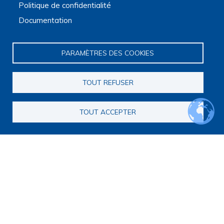
Politique de confidentialité
Documentation
PARAMÈTRES DES COOKIES
TOUT REFUSER
Navigation principale
TOUT ACCEPTER
Qui sommes nous ?
Présentation
Organisation
Stratégie scientifique
Observatoire de la recherche
Panorama de la recherche
Annuaire des chercheurs
Annuaire des chercheurs internationaux
Répertoire des projets
Répertoire des thèses