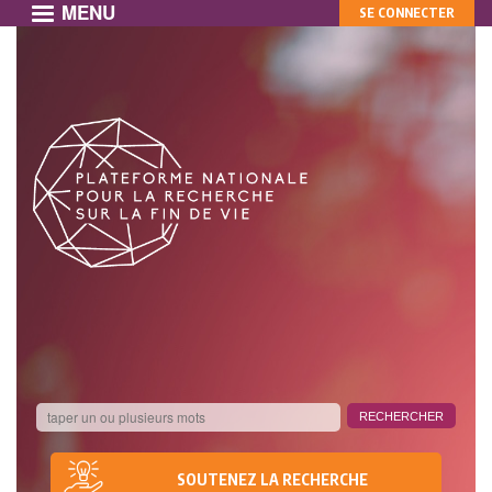
MENU
MON
Aller
SE CONNECTER
au
COMPTE
contenu
principal
SOUTENEZ LA RECHERCHE