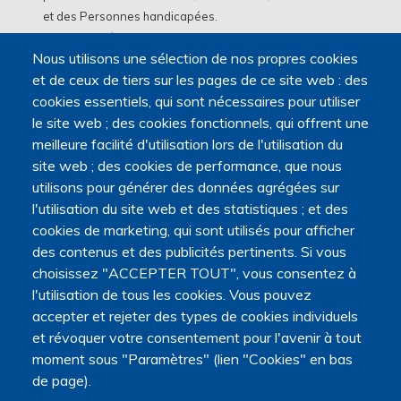
et des Personnes handicapées.
Elle est portée par la Maison des sciences humaines et
Nous utilisons une sélection de nos propres cookies
environnementales (MSHE) Claude Nicolas Ledoux de
et de ceux de tiers sur les pages de ce site web : des
l'Université Marie et Louis Pasteur.
cookies essentiels, qui sont nécessaires pour utiliser
le site web ; des cookies fonctionnels, qui offrent une
meilleure facilité d'utilisation lors de l'utilisation du
site web ; des cookies de performance, que nous
utilisons pour générer des données agrégées sur
l'utilisation du site web et des statistiques ; et des
cookies de marketing, qui sont utilisés pour afficher
des contenus et des publicités pertinents. Si vous
choisissez "ACCEPTER TOUT", vous consentez à
l'utilisation de tous les cookies. Vous pouvez
accepter et rejeter des types de cookies individuels
et révoquer votre consentement pour l'avenir à tout
moment sous "Paramètres" (lien "Cookies" en bas
de page).