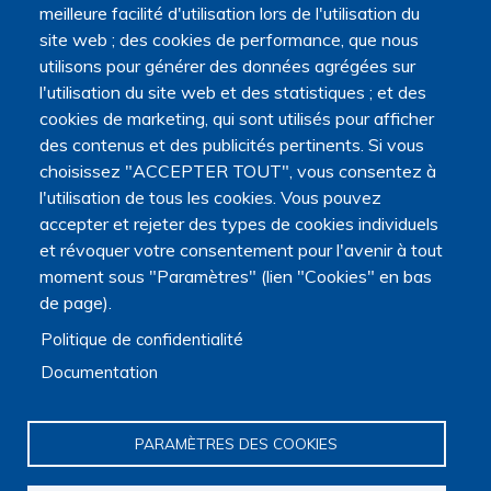
meilleure facilité d'utilisation lors de l'utilisation du
site web ; des cookies de performance, que nous
utilisons pour générer des données agrégées sur
l'utilisation du site web et des statistiques ; et des
cookies de marketing, qui sont utilisés pour afficher
Navigation principale
des contenus et des publicités pertinents. Si vous
Qui sommes nous ?
choisissez "ACCEPTER TOUT", vous consentez à
Présentation
l'utilisation de tous les cookies. Vous pouvez
Organisation
accepter et rejeter des types de cookies individuels
Stratégie scientifique
et révoquer votre consentement pour l'avenir à tout
Observatoire de la recherche
moment sous "Paramètres" (lien "Cookies" en bas
Panorama de la recherche
de page).
Annuaire des chercheurs
Annuaire des chercheurs internationaux
Politique de confidentialité
Répertoire des projets
Documentation
Répertoire des thèses
Répertoire des projets européens
Publications des membres
PARAMÈTRES DES COOKIES
Cartographie de la recherche
Rencontres scientifiques