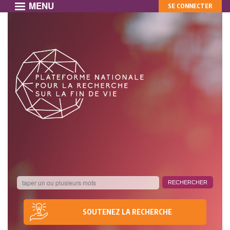
MENU
MON
Aller
SE CONNECTER
au
COMPTE
contenu
principal
SOUTENEZ LA RECHERCHE