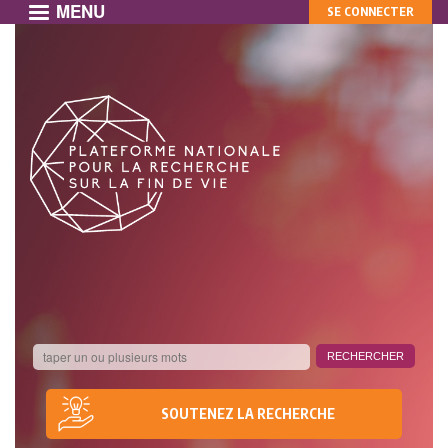
MENU
MON
Aller
SE CONNECTER
au
COMPTE
contenu
principal
SOUTENEZ LA RECHERCHE