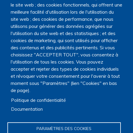
le site web ; des cookies fonctionnels, qui offrent une
meilleure facilité d'utilisation lors de l'utilisation du
site web ; des cookies de performance, que nous
utilisons pour générer des données agrégées sur
l'utilisation du site web et des statistiques ; et des
cookies de marketing, qui sont utilisés pour afficher
des contenus et des publicités pertinents. Si vous
Navigation principale
choisissez "ACCEPTER TOUT", vous consentez à
Qui sommes nous ?
l'utilisation de tous les cookies. Vous pouvez
Présentation
Organisation
accepter et rejeter des types de cookies individuels
Stratégie scientifique
et révoquer votre consentement pour l'avenir à tout
Observatoire de la recherche
moment sous "Paramètres" (lien "Cookies" en bas
Panorama de la recherche
de page).
Annuaire des chercheurs
Politique de confidentialité
Annuaire des chercheurs internationaux
Répertoire des projets
Documentation
Répertoire des thèses
Répertoire des projets européens
Publications des membres
PARAMÈTRES DES COOKIES