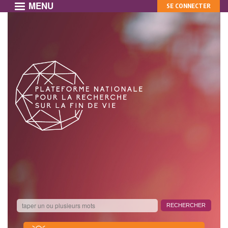
MENU
MON
Aller
SE CONNECTER
au
COMPTE
contenu
principal