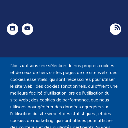
Nous utilisons une sélection de nos propres cookies
et de ceux de tiers sur les pages de ce site web : des
cookies essentiels, qui sont nécessaires pour utiliser
le site web ; des cookies fonctionnels, qui offrent une
meilleure facilité d'utilisation lors de l'utilisation du
La Plateforme est soutenue par le ministère de
site web ; des cookies de performance, que nous
l'Enseignement supérieur, de la Recherche et de l'Espace,
utilisons pour générer des données agrégées sur
par le ministère de la Santé, des Familles, de l'Autonomie
l'utilisation du site web et des statistiques ; et des
et des Personnes handicapées.
cookies de marketing, qui sont utilisés pour afficher
Elle est portée par la Maison des sciences humaines et
des contenus et des publicités pertinents. Si vous