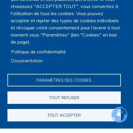
environnementales (MSHE) Claude Nicolas Ledoux de
choisissez "ACCEPTER TOUT", vous consentez à
l'Université Marie et Louis Pasteur.
l'utilisation de tous les cookies. Vous pouvez
accepter et rejeter des types de cookies individuels
et révoquer votre consentement pour l'avenir à tout
moment sous "Paramètres" (lien "Cookies" en bas
de page).
Politique de confidentialité
Documentation
PARAMÈTRES DES COOKIES
TOUT REFUSER
TOUT ACCEPTER