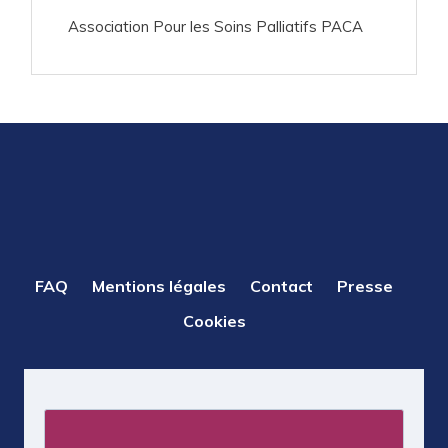
Association Pour les Soins Palliatifs PACA
PIED
FAQ
Mentions légales
Contact
Presse
DE
Cookies
PAGE