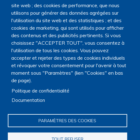
site web ; des cookies de performance, que nous
Navigation principale
utilisons pour générer des données agrégées sur
Qui sommes nous ?
l'utilisation du site web et des statistiques ; et des
Présentation
cookies de marketing, qui sont utilisés pour afficher
Organisation
des contenus et des publicités pertinents. Si vous
Stratégie scientifique
choisissez "ACCEPTER TOUT", vous consentez à
Observatoire de la recherche
l'utilisation de tous les cookies. Vous pouvez
Panorama de la recherche
accepter et rejeter des types de cookies individuels
Annuaire des chercheurs
et révoquer votre consentement pour l'avenir à tout
Annuaire des chercheurs internationaux
moment sous "Paramètres" (lien "Cookies" en bas
Répertoire des projets
de page).
Répertoire des thèses
Répertoire des projets européens
Politique de confidentialité
Publications des membres
Documentation
Cartographie de la recherche
Rencontres scientifiques
Journées scientifiques
PARAMÈTRES DES COOKIES
Journées jeunes chercheurs
Journées francophones internationales
Webinaires
TOUT REFUSER