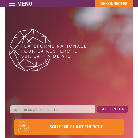
MENU
MON
Aller
SE CONNECTER
au
COMPTE
contenu
principal
SOUTENEZ LA RECHERCHE