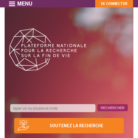
MENU
MON
Aller
SE CONNECTER
au
COMPTE
contenu
principal
SOUTENEZ LA RECHERCHE