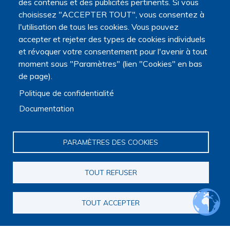
des contenus et des publicités pertinents. Si vous
Observatoire de la recherche
choisissez "ACCEPTER TOUT", vous consentez à
Panorama de la recherche
l'utilisation de tous les cookies. Vous pouvez
Annuaire des chercheurs
Annuaire des chercheurs internationaux
accepter et rejeter des types de cookies individuels
Répertoire des projets
et révoquer votre consentement pour l'avenir à tout
Répertoire des thèses
moment sous "Paramètres" (lien "Cookies" en bas
Répertoire des projets européens
de page).
Publications des membres
Politique de confidentialité
Cartographie de la recherche
Rencontres scientifiques
Documentation
Journées scientifiques
Journées jeunes chercheurs
Journées francophones internationales
PARAMÈTRES DES COOKIES
Webinaires
Journal club
TOUT REFUSER
PRI Fin de vie
Programme de recherche interdisciplinaire sur la fin de vie
Appel à candidatures pour la constitution de consortia
TOUT ACCEPTER
Consortia
Webinaires du programme de recherche interdisciplinaire