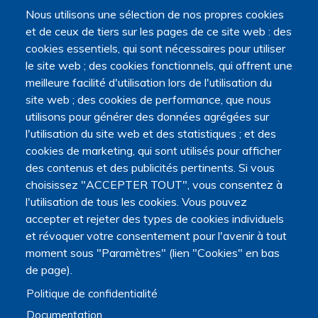
Nous utilisons une sélection de nos propres cookies
et de ceux de tiers sur les pages de ce site web : des
cookies essentiels, qui sont nécessaires pour utiliser
le site web ; des cookies fonctionnels, qui offrent une
meilleure facilité d'utilisation lors de l'utilisation du
site web ; des cookies de performance, que nous
utilisons pour générer des données agrégées sur
l'utilisation du site web et des statistiques ; et des
cookies de marketing, qui sont utilisés pour afficher
des contenus et des publicités pertinents. Si vous
Navigation principale
choisissez "ACCEPTER TOUT", vous consentez à
Qui sommes nous ?
Présentation
l'utilisation de tous les cookies. Vous pouvez
Organisation
accepter et rejeter des types de cookies individuels
Stratégie scientifique
et révoquer votre consentement pour l'avenir à tout
Observatoire de la recherche
moment sous "Paramètres" (lien "Cookies" en bas
Panorama de la recherche
de page).
Annuaire des chercheurs
Politique de confidentialité
Annuaire des chercheurs internationaux
Répertoire des projets
Documentation