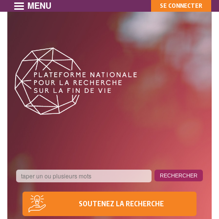
MENU
MON
Aller
SE CONNECTER
au
COMPTE
contenu
principal
SOUTENEZ LA RECHERCHE