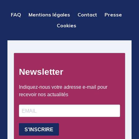
PIED
FAQ
Mentions légales
Contact
Presse
DE
Cookies
PAGE