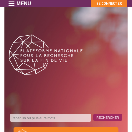
MENU
MON
Aller
SE CONNECTER
au
COMPTE
contenu
principal