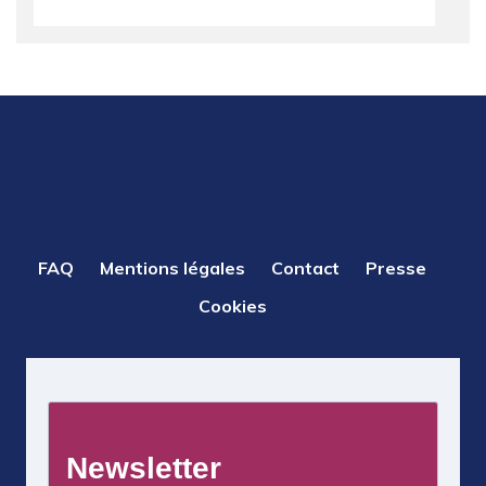
PIED
FAQ
Mentions légales
Contact
Presse
DE
Cookies
PAGE