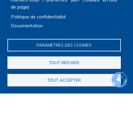
de page).
Politique de confidentialité
Documentation
PARAMÈTRES DES COOKIES
Navigation principale
Qui sommes nous ?
TOUT REFUSER
Présentation
Organisation
Stratégie scientifique
TOUT ACCEPTER
Observatoire de la recherche
Panorama de la recherche
Annuaire des chercheurs
Annuaire des chercheurs internationaux
Répertoire des projets
Répertoire des thèses
Répertoire des projets européens
Publications des membres