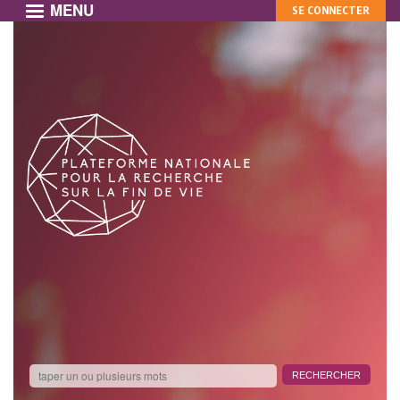
MENU
MON
Aller
SE CONNECTER
au
COMPTE
contenu
principal