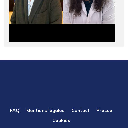
PIED
FAQ
Mentions légales
Contact
Presse
DE
Cookies
PAGE