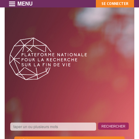
MENU
MON
Aller
SE CONNECTER
au
COMPTE
contenu
principal