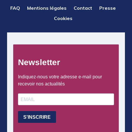
PIED
FAQ
Mentions légales
Contact
Presse
DE
Cookies
PAGE