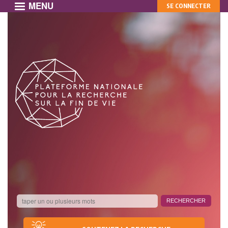
MENU
MON
Aller
SE CONNECTER
au
COMPTE
contenu
principal