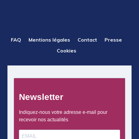
PIED
FAQ
Mentions légales
Contact
Presse
DE
Cookies
PAGE