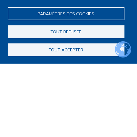
Navigation principale
PARAMÈTRES DES COOKIES
Qui sommes nous ?
Présentation
Organisation
TOUT REFUSER
Stratégie scientifique
Observatoire de la recherche
TOUT ACCEPTER
Panorama de la recherche
Annuaire des chercheurs
Annuaire des chercheurs internationaux
Répertoire des projets
Répertoire des thèses
Répertoire des projets européens
Publications des membres
Cartographie de la recherche
Rencontres scientifiques
Journées scientifiques
Journées jeunes chercheurs
Journées francophones internationales
Webinaires