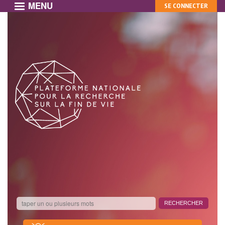
MENU
MON
Aller
SE CONNECTER
au
COMPTE
contenu
principal