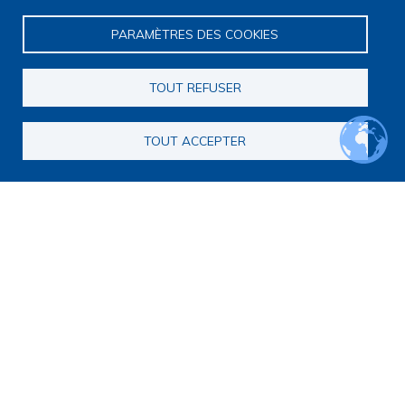
PARAMÈTRES DES COOKIES
TOUT REFUSER
Navigation principale
Qui sommes nous ?
TOUT ACCEPTER
Présentation
Organisation
Stratégie scientifique
Observatoire de la recherche
Panorama de la recherche
Annuaire des chercheurs
Annuaire des chercheurs internationaux
Répertoire des projets
Répertoire des thèses
Répertoire des projets européens
Publications des membres
Cartographie de la recherche
Rencontres scientifiques