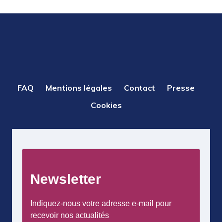
PIED
FAQ
Mentions légales
Contact
Presse
DE
Cookies
PAGE