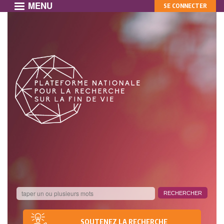
MENU
MON
Aller
SE CONNECTER
au
COMPTE
contenu
principal
SOUTENEZ LA RECHERCHE