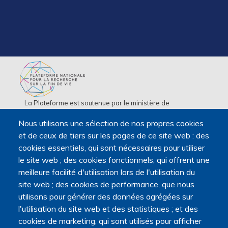
La Plateforme est soutenue par le ministère de
l'Enseignement supérieur, de la Recherche et de l'Espace,
Nous utilisons une sélection de nos propres cookies
par le ministère de la Santé, des Familles, de l'Autonomie
et de ceux de tiers sur les pages de ce site web : des
et des Personnes handicapées.
cookies essentiels, qui sont nécessaires pour utiliser
Elle est portée par la Maison des sciences humaines et
le site web ; des cookies fonctionnels, qui offrent une
environnementales (MSHE) Claude Nicolas Ledoux de
meilleure facilité d'utilisation lors de l'utilisation du
l'Université Marie et Louis Pasteur.
site web ; des cookies de performance, que nous
utilisons pour générer des données agrégées sur
l'utilisation du site web et des statistiques ; et des
cookies de marketing, qui sont utilisés pour afficher