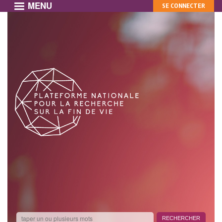
MENU
MON
Aller
SE CONNECTER
au
COMPTE
contenu
principal