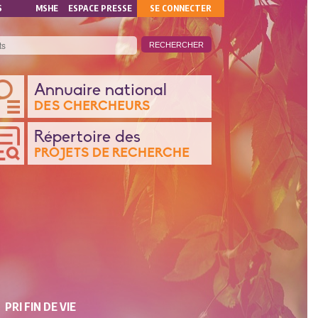
MON
S
MSHE
ESPACE PRESSE
SE CONNECTER
COMPTE
ANQUE
Annuaire national
DES CHERCHEURS
ONNÉES
Répertoire des
PROJETS DE RECHERCHE
CHERCHE
PRI FIN DE VIE