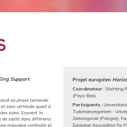
S
Eing Support
Projet européen
Horiz
Coordinateur
: Stichting 
(Pays-Bas)
vancé en phase terminale
Participants :
Universitat
n et sans certitude quant à
Tudomanyegyetem - Univers
 des soins. Souvent, la
Zielonogorski (Pologne)
Fun
s de santé dans différents
 une mauvaise continuité et
European Association for Pa