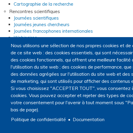
Cartographie de la recherche
Rencontres scientifiques
Journées scientifiques
Journées jeunes chercheurs
Journées francophones internationales
Webinaires
Journal club
Nous utilisons une sélection de nos propres cookies et de 
PRI Fin de vie
de ce site web : des cookies essentiels, qui sont nécessaires
Programme de recherche interdisciplinaire sur la fin de vie
des cookies fonctionnels, qui offrent une meilleure facilité d
Appel à candidatures pour la constitution de consortia
l'utilisation du site web ; des cookies de performance, que
Consortia
des données agrégées sur l'utilisation du site web et des s
Webinaires du programme de recherche interdisciplinaire
de marketing, qui sont utilisés pour afficher des contenus e
Foire aux questions sur l'appel à candidatures
Si vous choisissez "ACCEPTER TOUT", vous consentez à l'
Opportunités
cookies. Vous pouvez accepter et rejeter des types de coo
Appels à projets
votre consentement pour l'avenir à tout moment sous "Pa
Appels à communications
bas de page).
Appels à articles
Master recherche Fins de vie et médecine palliative
Politique de confidentialité
Documentation
Annonces