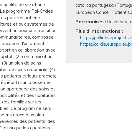
a qualité de vie et une
catolica portugesa (Portug
. Le programme Pal-CYcles
European Cancer Patient Co
res pour les patients
Partenaires :
University 
ultures et aux systèmes de
vention pour une transition
Plus d'informations :
 communautaires, composée
https://palliativeprojects.
ification d'un patient
https://cordis.europa.eu/
upport en collaboration avec
'hôpital ; (2) communication
 (3) un plan de soins
lieu de soins à domicile; (4)
s patients et leurs proches;
as échéant) sur la base des
tion appropriée des soins et
ossibilités et des habitudes
t des familles sur les
ibles. Ce programme sera
péens grâce à un plan
périences des patients, des
, ainsi que les questions