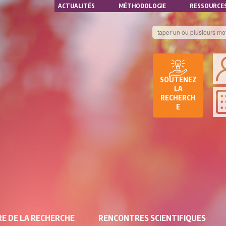
NAVIGATION
Aller
ACTUALITÉS
MÉTHODOLOGIE
RESSOURCE
au
SECONDAIRE
contenu
principal
B
DE
SOUTENEZ
D
LA
RECHERCH
DE
E
RE
E DE LA RECHERCHE
RENCONTRES SCIENTIFIQUES