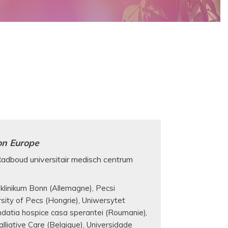
on Europe
Radboud universitair medisch centrum
sklinikum Bonn (Allemagne)
Pecsi
ity of Pecs (Hongrie)
Uniwersytet
datia hospice casa sperantei (Roumanie)
lliative Care (Belgique)
Universidade