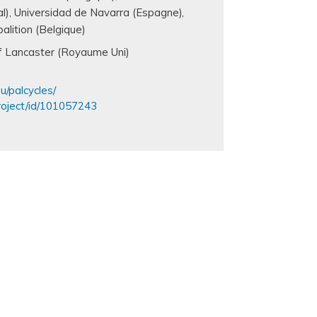
al)
Universidad de Navarra (Espagne)
alition (Belgique)
of Lancaster (Royaume Uni)
eu/palcycles/
project/id/101057243