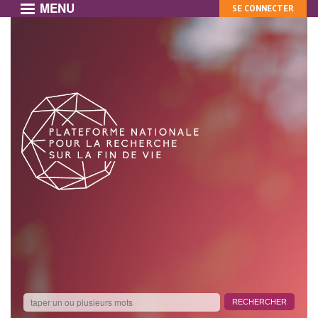
MENU
MON
Aller
SE CONNECTER
au
COMPTE
contenu
principal