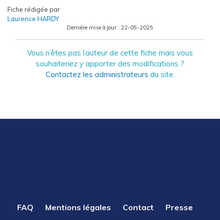
Fiche rédigée par
Laurence HARDY
Dernière mise à jour :
22-05-2025
Vous n’êtes pas l’auteur de cette fiche mais vous
souhaiteriez y apporter des modifications ?
Contactez les administrateurs
du site.
PIED
FAQ
Mentions légales
Contact
Presse
DE