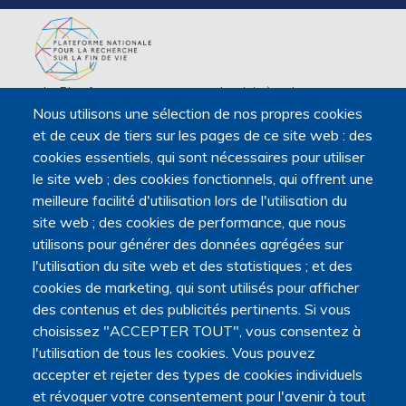
La Plateforme est soutenue par le ministère de
Nous utilisons une sélection de nos propres cookies
l'Enseignement supérieur, de la Recherche et de l'Espace,
et de ceux de tiers sur les pages de ce site web : des
par le ministère de la Santé, des Familles, de l'Autonomie
cookies essentiels, qui sont nécessaires pour utiliser
et des Personnes handicapées.
le site web ; des cookies fonctionnels, qui offrent une
Elle est portée par la Maison des sciences humaines et
meilleure facilité d'utilisation lors de l'utilisation du
environnementales (MSHE) Claude Nicolas Ledoux de
site web ; des cookies de performance, que nous
l'Université Marie et Louis Pasteur.
utilisons pour générer des données agrégées sur
l'utilisation du site web et des statistiques ; et des
cookies de marketing, qui sont utilisés pour afficher
des contenus et des publicités pertinents. Si vous
choisissez "ACCEPTER TOUT", vous consentez à
l'utilisation de tous les cookies. Vous pouvez
accepter et rejeter des types de cookies individuels
et révoquer votre consentement pour l'avenir à tout