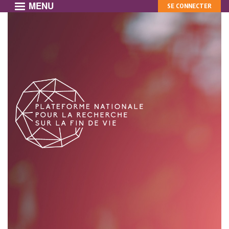
MENU
MON
Aller
SE CONNECTER
au
COMPTE
contenu
principal