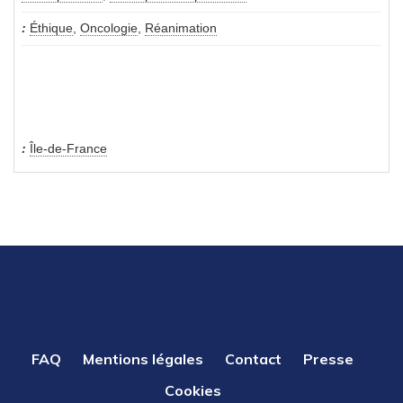
Éthique
,
Oncologie
,
Réanimation
Île-de-France
PIED
FAQ
Mentions légales
Contact
Presse
DE
Cookies