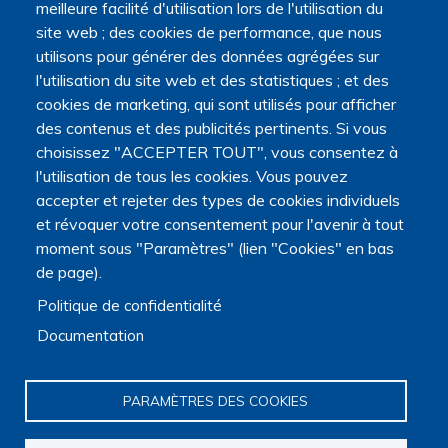
meilleure facilité d'utilisation lors de l'utilisation du
site web ; des cookies de performance, que nous
utilisons pour générer des données agrégées sur
l'utilisation du site web et des statistiques ; et des
cookies de marketing, qui sont utilisés pour afficher
Navigation principale
des contenus et des publicités pertinents. Si vous
Qui sommes nous ?
choisissez "ACCEPTER TOUT", vous consentez à
Présentation
l'utilisation de tous les cookies. Vous pouvez
Organisation
accepter et rejeter des types de cookies individuels
Stratégie scientifique
et révoquer votre consentement pour l'avenir à tout
Observatoire de la recherche
moment sous "Paramètres" (lien "Cookies" en bas
Panorama de la recherche
de page).
Annuaire des chercheurs
Annuaire des chercheurs internationaux
Politique de confidentialité
Répertoire des projets
Documentation
Répertoire des thèses
Répertoire des projets européens
Publications des membres
PARAMÈTRES DES COOKIES
Cartographie de la recherche
Rencontres scientifiques