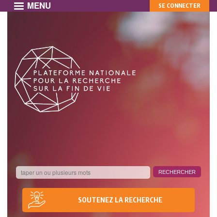
MENU
MON
Aller
SE CONNECTER
au
COMPTE
contenu
principal
SOUTENEZ LA RECHERCHE