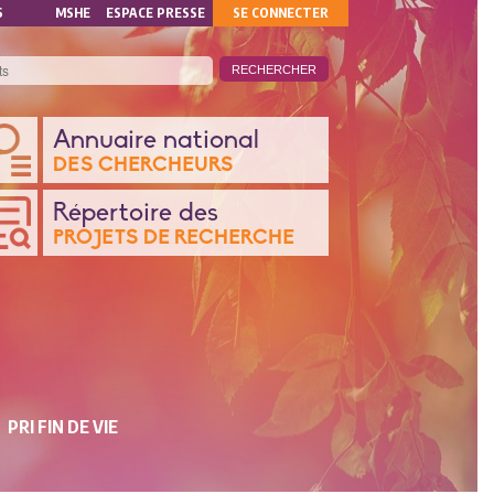
MON
S
MSHE
ESPACE PRESSE
SE CONNECTER
COMPTE
ANQUE
Annuaire national
DES CHERCHEURS
ONNÉES
Répertoire des
PROJETS DE RECHERCHE
CHERCHE
PRI FIN DE VIE