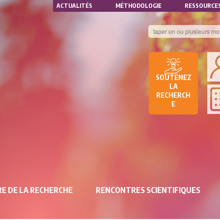
NAVIGATION
Aller
ACTUALITÉS
MÉTHODOLOGIE
RESSOURCE
au
SECONDAIRE
contenu
principal
B
DE
SOUTENEZ
D
LA
RECHERCH
DE
E
RE
E DE LA RECHERCHE
RENCONTRES SCIENTIFIQUES