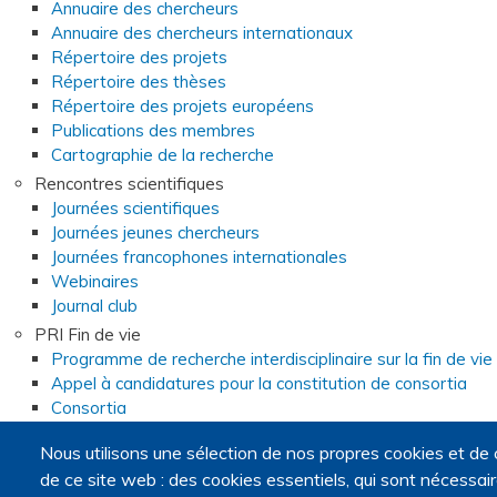
Annuaire des chercheurs
Annuaire des chercheurs internationaux
Répertoire des projets
Répertoire des thèses
Répertoire des projets européens
Publications des membres
Cartographie de la recherche
Rencontres scientifiques
Journées scientifiques
Journées jeunes chercheurs
Journées francophones internationales
Webinaires
Journal club
PRI Fin de vie
Programme de recherche interdisciplinaire sur la fin de vie
Appel à candidatures pour la constitution de consortia
Consortia
Webinaires du programme de recherche interdisciplinaire
Nous utilisons une sélection de nos propres cookies et de 
Foire aux questions sur l'appel à candidatures
de ce site web : des cookies essentiels, qui sont nécessaires
Opportunités