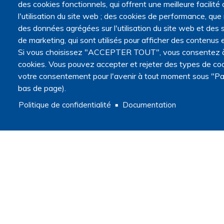
des cookies fonctionnels, qui offrent une meilleure facilité d
Appels à projets
l'utilisation du site web ; des cookies de performance, que
Appels à communications
Appels à articles
des données agrégées sur l'utilisation du site web et des s
Master recherche Fins de vie et médecine palliative
de marketing, qui sont utilisés pour afficher des contenus e
Annonces
Si vous choisissez "ACCEPTER TOUT", vous consentez à l'
cookies. Vous pouvez accepter et rejeter des types de coo
Navigation secondaire
Actualités
votre consentement pour l'avenir à tout moment sous "Pa
Articles
bas de page).
Agenda
Politique de confidentialité
Documentation
Méthodologie
Recherche qualitative ou quantitative ?
Cadre légal et éthique de la recherche
Données
Master recherche Fins de vie et médecine palliative
Ressources
Revues
Formations
Liens utiles
Guides et astuces
Étude COVIDEHPAD