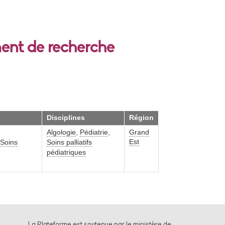
ment de recherche
Disciplines
Région
Algologie
,
Pédiatrie
,
Grand
Est
Soins
Soins palliatifs
pédiatriques
La Plateforme est soutenue par le ministère de