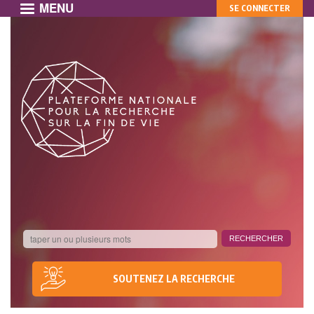
MENU
MON
Aller
SE CONNECTER
au
COMPTE
contenu
principal
SOUTENEZ LA RECHERCHE