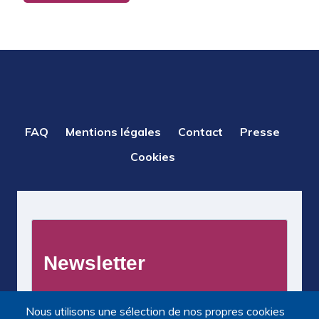
PIED
FAQ
Mentions légales
Contact
Presse
DE
Cookies
PAGE
Nous utilisons une sélection de nos propres cookies