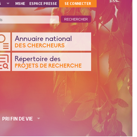
MON
S
MSHE
ESPACE PRESSE
SE CONNECTER
COMPTE
ANQUE
Annuaire national
DES CHERCHEURS
ONNÉES
Répertoire des
PROJETS DE RECHERCHE
CHERCHE
PRI FIN DE VIE