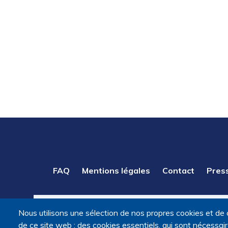
PIED
FAQ
Mentions légales
Contact
Pres
DE
PAGE
Nous utilisons une sélection de nos propres cookies et de 
de ce site web : des cookies essentiels, qui sont nécessaires