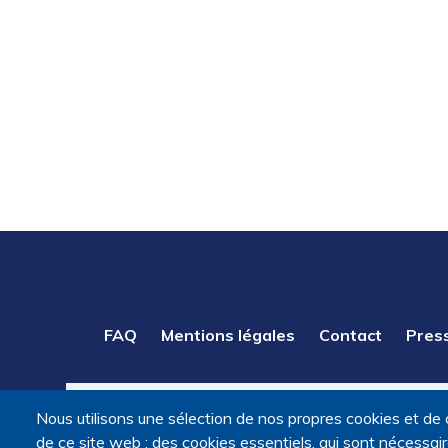
PIED
FAQ
Mentions légales
Contact
Pres
DE
PAGE
Nous utilisons une sélection de nos propres cookies et de 
de ce site web : des cookies essentiels, qui sont nécessaires