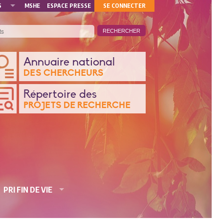
MON
S
MSHE
ESPACE PRESSE
SE CONNECTER
COMPTE
ANQUE
Annuaire national
DES CHERCHEURS
ONNÉES
Répertoire des
PROJETS DE RECHERCHE
CHERCHE
PRI FIN DE VIE