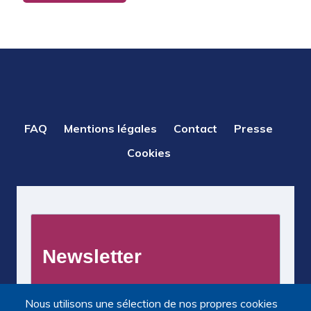
PIED
FAQ
Mentions légales
Contact
Presse
DE
Cookies
PAGE
Nous utilisons une sélection de nos propres cookies