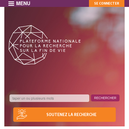
MENU
MON
Aller
SE CONNECTER
au
COMPTE
contenu
principal
SOUTENEZ LA RECHERCHE