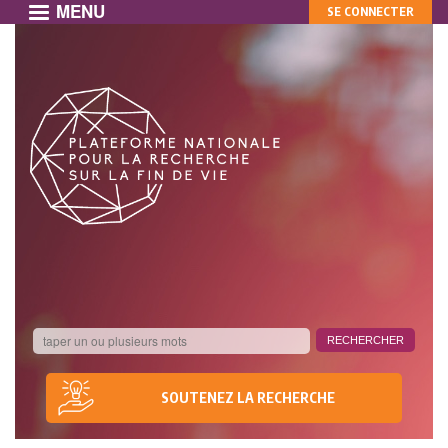
MENU
MON
Aller
SE CONNECTER
au
COMPTE
contenu
principal
SOUTENEZ LA RECHERCHE