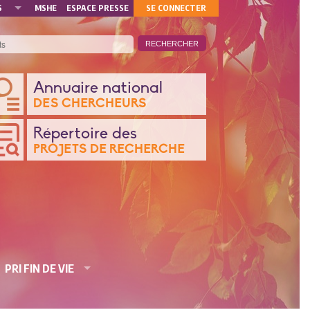
MON
S
MSHE
ESPACE PRESSE
SE CONNECTER
COMPTE
ANQUE
Annuaire national
DES CHERCHEURS
ONNÉES
Répertoire des
PROJETS DE RECHERCHE
CHERCHE
PRI FIN DE VIE