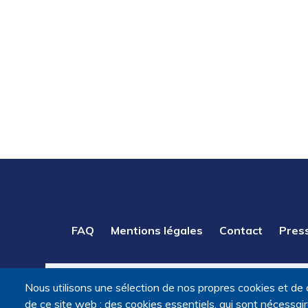
PIED
FAQ
Mentions légales
Contact
Pres
DE
PAGE
Nous utilisons une sélection de nos propres cookies et de 
de ce site web : des cookies essentiels, qui sont nécessaires